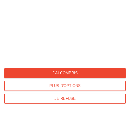
enfants vous réclament de l'aide pour rédiger leur lettre à leur papa ? Nous vous
avons concocté des modèles de lettre "bonne fête papa" ainsi que de petits poèmes,
adaptés aux adultes comme aux enfants. Des idées prêtes à l'emploi que vous
pouvez utiliser à votre guise ou adapter, selon votre inspiration.
JE DÉCOUVREZ DE NOUVELLES IDÉES
La Fan page
Suivez-nous
J'AI COMPRIS
FACEBOOK
TWITTER
PLUS D'OPTIONS
JE REFUSE
Kisseo.fr sur
Les photos
INSTAGRAM
INSTAGRAM