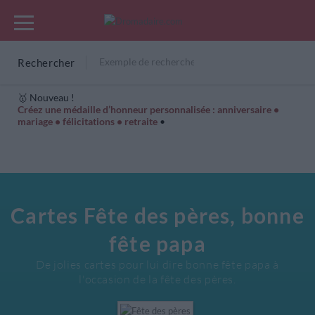
Rechercher
🥇 Nouveau !
Créez une médaille d’honneur personnalisée : anniversaire •
mariage • félicitations • retraite
•
Cartes Hiver
Cadeaux années de naissance
Bonne fête
Cartes Fête des pères, bonne
fête papa
De jolies cartes pour lui dire bonne fête papa à
l'occasion de la fête des pères.