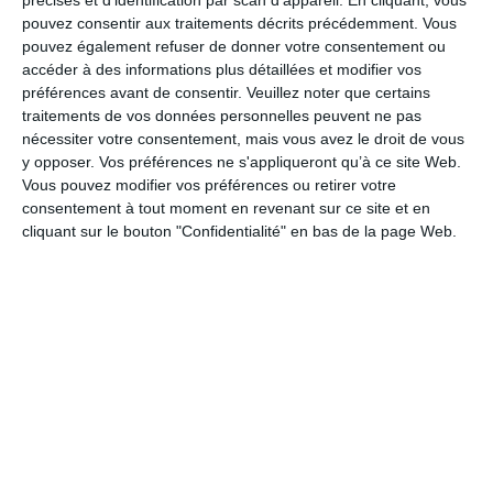
pouvez consentir aux traitements décrits précédemment. Vous
pouvez également refuser de donner votre consentement ou
accéder à des informations plus détaillées et modifier vos
Une
carte papier expédiée
dans sa boîte aux lettres ou chez vous
préférences avant de consentir.
Veuillez noter que certains
par lot de 8, 16, 32 ou plus
traitements de vos données personnelles peuvent ne pas
nécessiter votre consentement, mais vous avez le droit de vous
y opposer. Vos préférences ne s'appliqueront qu’à ce site Web.
Voir toute la collection de cartes papier
Vous pouvez modifier vos préférences ou retirer votre
consentement à tout moment en revenant sur ce site et en
cliquant sur le bouton "Confidentialité" en bas de la page Web.
Modèle de lettre pour la fête des pères
La
et la
fête des pères
donnent aux enfants
FÊTE DES MÈRES
l'occasion d'offrir un
et d'exprimer leur amour.
CADEAU
Vous avez envie de vous démarquer pour la fête des pères ? Vos enfants ou petits-