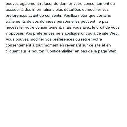
pouvez également refuser de donner votre consentement ou
accéder à des informations plus détaillées et modifier vos
préférences avant de consentir.
Veuillez noter que certains
Je pense à toi
traitements de vos données personnelles peuvent ne pas
nécessiter votre consentement, mais vous avez le droit de vous
y opposer. Vos préférences ne s'appliqueront qu’à ce site Web.
Vous pouvez modifier vos préférences ou retirer votre
Carte virtuelle Remerciement
consentement à tout moment en revenant sur ce site et en
cliquant sur le bouton "Confidentialité" en bas de la page Web.
Bye bye le boulot
Bonjour ensoleillé
En manque d'inspiration ?
Découvrez nos idées