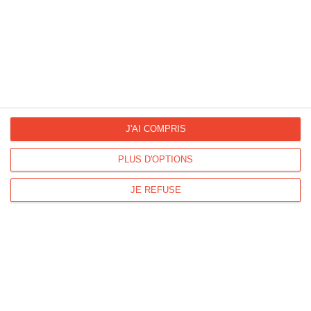
messages et nos modèles de lettres
La Fan page
Suivez-nous
FACEBOOK
TWITTER
J'AI COMPRIS
PLUS D'OPTIONS
Kisseo.fr sur
Les photos
INSTAGRAM
INSTAGRAM
JE REFUSE
Dromadaire vous propose des cartes pour toutes les occasions :
anniversaire, amour, amitié, fêtes...
Pour connaître les dates des fêtes, découvrez le
calendrier