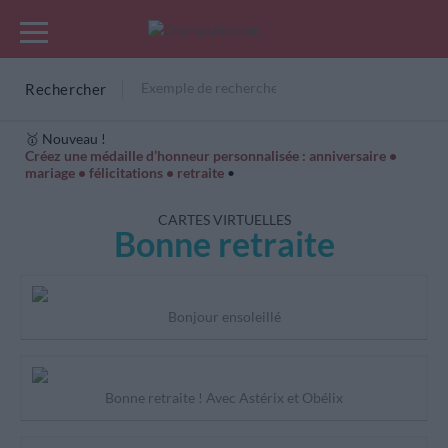
Rechercher
🥇 Nouveau !
Créez une médaille d’honneur personnalisée : anniversaire •
mariage • félicitations • retraite
•
Cartes Hiver
Cadeaux années de naissance
Bonne fête
CARTES VIRTUELLES
Bonne retraite
Bonjour ensoleillé
Bonne retraite ! Avec Astérix et Obélix