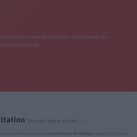
 ! Avec humour ou avec émotion, pour accompagner des
e de ces situations.
vitation
(anniversaire, soirée, ...)
irée, un cocktail ou encore
un anniversaire de mariage
, apportez la touche