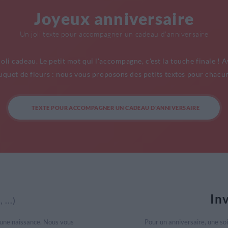
Joyeux anniversaire
Un joli texte pour accompagner un cadeau d'anniversaire
 joli cadeau. Le petit mot qui l'accompagne, c'est la touche finale
quet de fleurs : nous vous proposons des petits textes pour chacun
TEXTE POUR ACCOMPAGNER UN CADEAU D'ANNIVERSAIRE
In
 ...)
 une naissance. Nous vous
Pour un anniversaire, une so