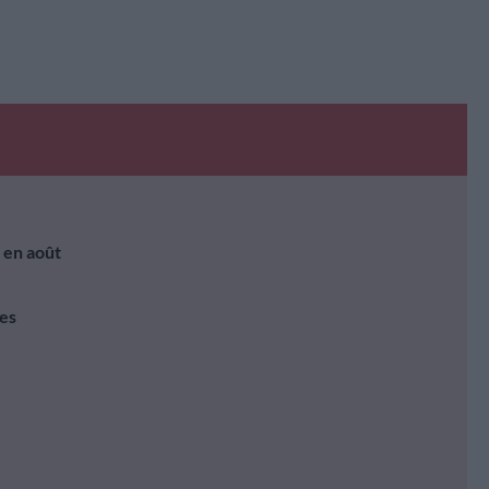
 en août
es