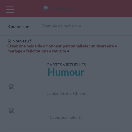
Rechercher
🥇 Nouveau !
Créez une médaille d’honneur personnalisée : anniversaire •
mariage • félicitations • retraite
•
Cartes Hiver
Cadeaux années de naissance
Bonne fête
CARTES VIRTUELLES
Humour
La planète des Chiens
Crôa, quel talent !