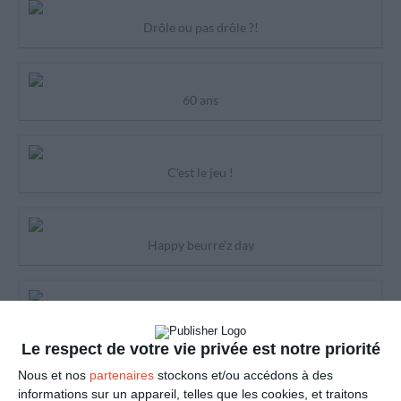
Drôle ou pas drôle ?!
60 ans
C'est le jeu !
Happy beurre'z day
Approche !
Le respect de votre vie privée est notre priorité
Nous et nos
partenaires
stockons et/ou accédons à des
Sois pas si pressé de vieillir
informations sur un appareil, telles que les cookies, et traitons