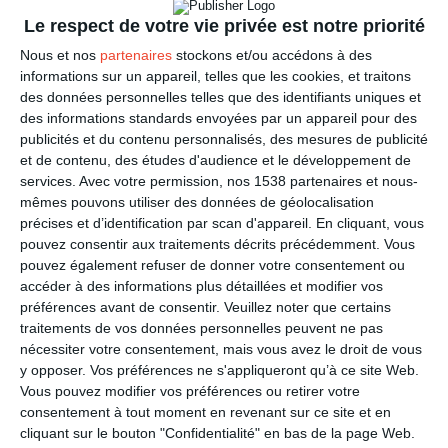
Le respect de votre vie privée est notre priorité
Ne pas voter nuit gravement à la démocratie
Nous et nos
partenaires
stockons et/ou accédons à des
informations sur un appareil, telles que les cookies, et traitons
des données personnelles telles que des identifiants uniques et
Votre voix compte
des informations standards envoyées par un appareil pour des
publicités et du contenu personnalisés, des mesures de publicité
et de contenu, des études d'audience et le développement de
services.
Avec votre permission, nos 1538 partenaires et nous-
mêmes pouvons utiliser des données de géolocalisation
précises et d’identification par scan d'appareil. En cliquant, vous
En manque d'inspiration ?
Découvrez nos idées
pouvez consentir aux traitements décrits précédemment. Vous
messages et nos modèles de lettres
pouvez également refuser de donner votre consentement ou
accéder à des informations plus détaillées et modifier vos
préférences avant de consentir.
Veuillez noter que certains
traitements de vos données personnelles peuvent ne pas
nécessiter votre consentement, mais vous avez le droit de vous
y opposer. Vos préférences ne s'appliqueront qu’à ce site Web.
Vous pouvez modifier vos préférences ou retirer votre
La Fan page
Suivez-nous
consentement à tout moment en revenant sur ce site et en
FACEBOOK
TWITTER
cliquant sur le bouton "Confidentialité" en bas de la page Web.