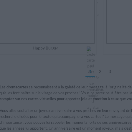
Happy Burger
1
2
3
Les
dromacartes
se reconnaissent à la gaieté de leur message, à l'originalité d
qu'elles font naitre sur le visage de vos proches ! Vous ne serez peut-être pas 
comptez sur nos cartes virtuelles pour apporter joie et émotion à ceux que v
Vous allez souhaiter un joyeux anniversaire à vos proches en leur envoyant de 
recherche d'idées pour le texte qui accompagnera vos cartes ? Le message qu
d'importance : vous pouvez lui rappeler les moments forts de ses anniversaires
que les années lui apportent. Un anniversaire est un moment joyeux, mais c'est au