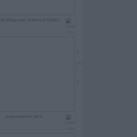
Birthday avec Astérix et Obélix
Joyeux anniversaire