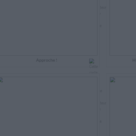
Approche !
H