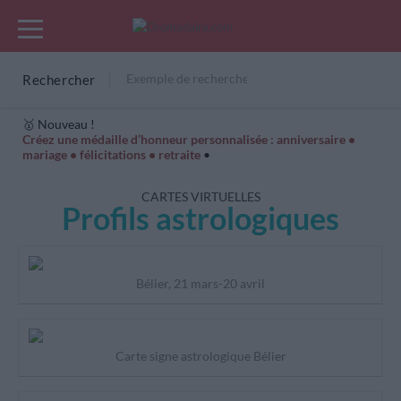
Rechercher
🥇 Nouveau !
Créez une médaille d’honneur personnalisée : anniversaire •
mariage • félicitations • retraite
•
Cartes Hiver
Cadeaux années de naissance
Bonne fête
CARTES VIRTUELLES
Profils astrologiques
Bélier, 21 mars-20 avril
Carte signe astrologique Bélier