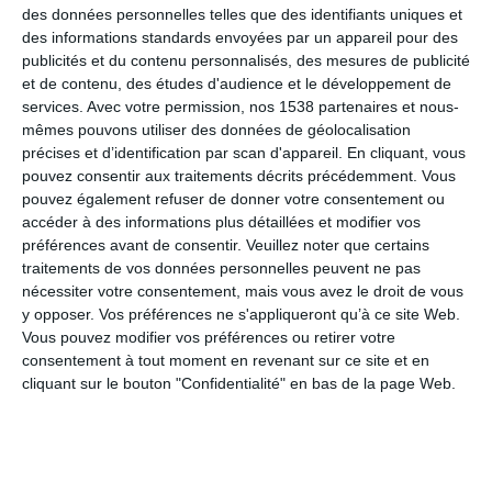
des données personnelles telles que des identifiants uniques et
des informations standards envoyées par un appareil pour des
publicités et du contenu personnalisés, des mesures de publicité
Cancer, 22 juin-22 juillet
et de contenu, des études d'audience et le développement de
services.
Avec votre permission, nos 1538 partenaires et nous-
mêmes pouvons utiliser des données de géolocalisation
précises et d’identification par scan d'appareil. En cliquant, vous
Carte signe astrologique Cancer
pouvez consentir aux traitements décrits précédemment. Vous
pouvez également refuser de donner votre consentement ou
accéder à des informations plus détaillées et modifier vos
préférences avant de consentir.
Veuillez noter que certains
Balance, 23 septembre-22 octobre
traitements de vos données personnelles peuvent ne pas
nécessiter votre consentement, mais vous avez le droit de vous
y opposer. Vos préférences ne s'appliqueront qu’à ce site Web.
Vous pouvez modifier vos préférences ou retirer votre
Carte signe astrologique Balance
consentement à tout moment en revenant sur ce site et en
cliquant sur le bouton "Confidentialité" en bas de la page Web.
Verseau, 19 janvier-18 février