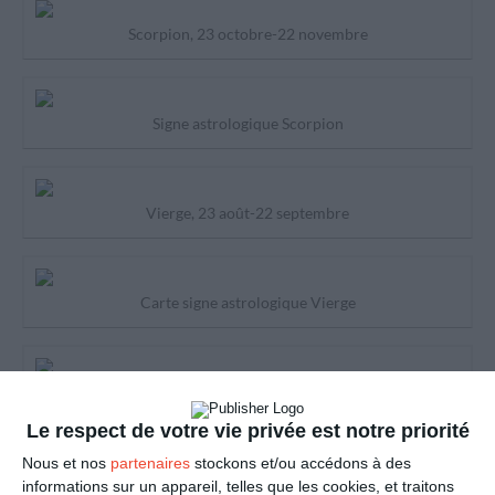
Scorpion, 23 octobre-22 novembre
Signe astrologique Scorpion
Vierge, 23 août-22 septembre
Carte signe astrologique Vierge
Lion, 23 juillet-22 août
Le respect de votre vie privée est notre priorité
Nous et nos
partenaires
stockons et/ou accédons à des
Signe astrologique Lion
informations sur un appareil, telles que les cookies, et traitons