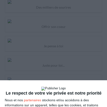
Des milliers de sourires
Offrir son coeur
Je pense à toi
Juste pour toi...
Le plus chouette des câlins...
Le respect de votre vie privée est notre priorité
Nous et nos
partenaires
stockons et/ou accédons à des
Juste merci
informations sur un appareil, telles que les cookies, et traitons