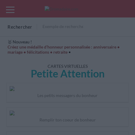
Rechercher
🥇 Nouveau !
Créez une médaille d’honneur personnalisée : anniversaire •
mariage • félicitations • retraite
•
Cartes Hiver
Cadeaux années de naissance
Bonne fête
CARTES VIRTUELLES
Petite Attention
Les petits messagers du bonheur
Remplir ton coeur de bonheur