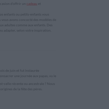
casion d'offrir un
cadeau
et
os enfants ou petits-enfants vous
ous vous avons concocté des modèles de
 aux adultes comme aux enfants. Des
ou adapter, selon votre inspiration.
is de juin et fut instaurée
 consacrer une journée aux papas, vu le
 Est-celle récente ou ancestrale ? Nous
origines de la fête des pères.