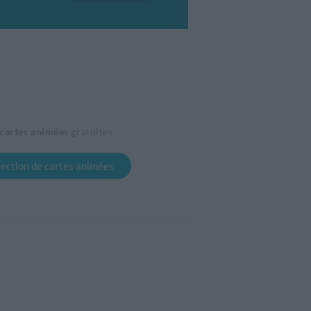
cartes animées
gratuites
llection de cartes animées