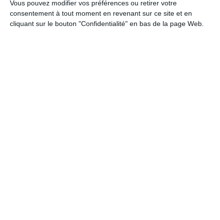
Vous pouvez modifier vos préférences ou retirer votre
consentement à tout moment en revenant sur ce site et en
cliquant sur le bouton "Confidentialité" en bas de la page Web.
Tu me manques !
Ref :
Format :
Recto
8508
13cm x 18,2cm
&Verso