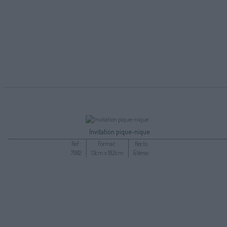
Invitation pique-nique
Ref :
Format :
Recto
7982
13cm x 18,2cm
&Verso