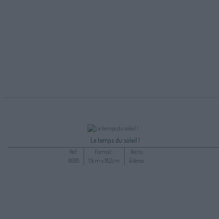
Le temps du soleil !
Ref :
Format :
Recto
8085
13cm x 18,2cm
&Verso