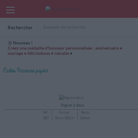
Rechercher
🥇 Nouveau !
Créez une médaille d’honneur personnalisée : anniversaire •
mariage • félicitations • retraite
•
Cartes Hiver
Cadeaux années de naissance
Bonne fête
Cartes Vacances papier
Voguer à deux
Ref :
Format :
Recto
8517
13cm x 18,2cm
&Verso