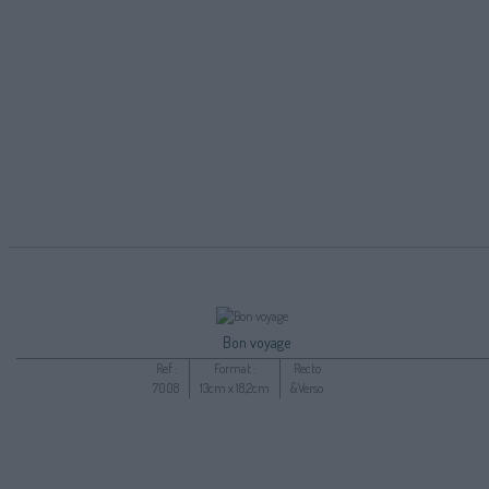
Bon voyage
Ref :
Format :
Recto
7008
13cm x 18,2cm
&Verso