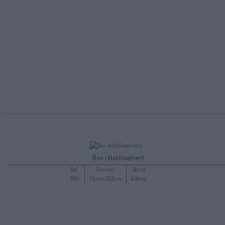
Bon rétablissement
Ref :
Format :
Recto
8191
13cm x 18,2cm
&Verso