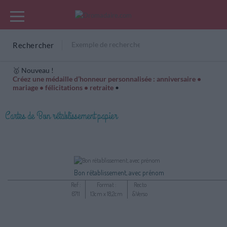
Rechercher
🥇 Nouveau !
Créez une médaille d’honneur personnalisée : anniversaire •
mariage • félicitations • retraite
•
Cartes Hiver
Cadeaux années de naissance
Bonne fête
Cartes de Bon rétablissement papier
Bon rétablissement, avec prénom
Ref :
Format :
Recto
6711
13cm x 18,2cm
&Verso