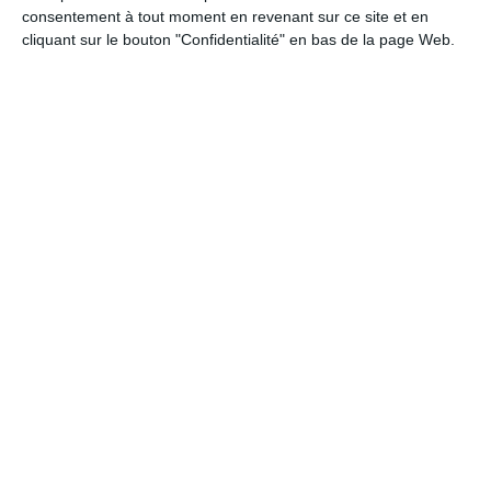
consentement à tout moment en revenant sur ce site et en
cliquant sur le bouton "Confidentialité" en bas de la page Web.
Je pense à toi !
Ref :
Format :
Recto
8513
13cm x 18,2cm
&Verso