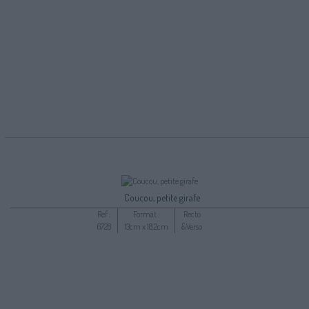
Coucou, petite girafe
Ref :
Format :
Recto
6728
13cm x 18,2cm
&Verso