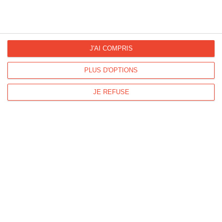
Bon Rétablissement
J'AI COMPRIS
Ref :
Format :
Recto
6766
13cm x 18,2cm
&Verso
PLUS D'OPTIONS
JE REFUSE