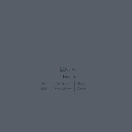
Pour toi
Ref :
Format :
Recto
8545
13cm x 18,2cm
&Verso