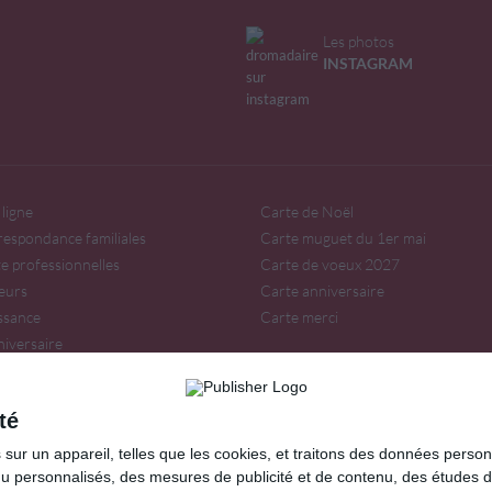
Les photos
INSTAGRAM
ligne
Carte de Noël
respondance familiales
Carte muguet du 1er mai
te professionnelles
Carte de voeux 2027
eurs
Carte anniversaire
issance
Carte merci
niversaire
irée
té
our, amitié, fêtes...
ur un appareil, telles que les cookies, et traitons des données personn
ir sur
Lemagfemmes
.
nu personnalisés, des mesures de publicité et de contenu, des études 