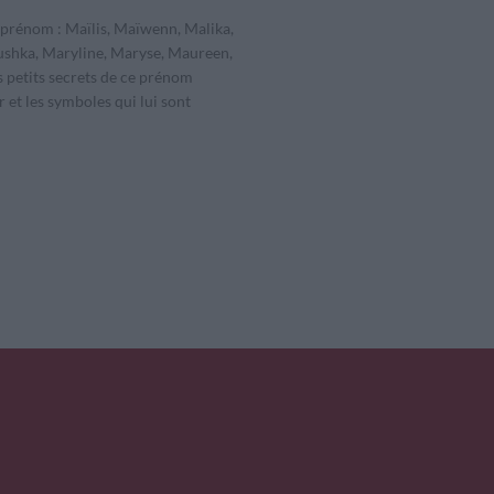
li prénom : Maïlis, Maïwenn, Malika,
shka, Maryline, Maryse, Maureen,
s petits secrets de ce prénom
r et les symboles qui lui sont