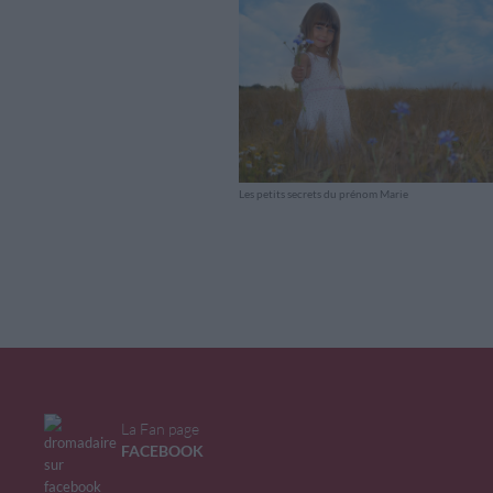
Les petits secrets du prénom Marie
La Fan page
FACEBOOK