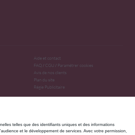
Aide et contact
FAQ
CGU
Paramétrer cookies
/
/
Avis de nos clients
Plan du site
Régie Publicitaire
elles telles que des identifiants uniques et des informations
d'audience et le développement de services.
Avec votre permission,