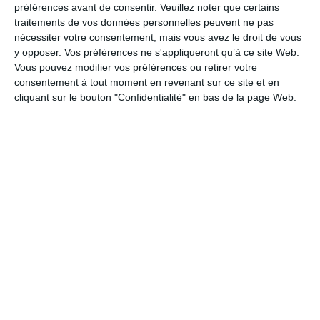
Une jolie rose
préférences avant de consentir.
Veuillez noter que certains
#AMITIÉ
#FLEUR
#GENTILLESSE
#AMIE
#ROSE
#OFFRIR
#ROSINE
#ROSA
#R
traitements de vos données personnelles peuvent ne pas
nécessiter votre consentement, mais vous avez le droit de vous
y opposer. Vos préférences ne s'appliqueront qu’à ce site Web.
Vous pouvez modifier vos préférences ou retirer votre
consentement à tout moment en revenant sur ce site et en
Carte virtuelle bonne journée
cliquant sur le bouton "Confidentialité" en bas de la page Web.
#BONJOUR
#GENTILLESSE
Un brin de gentillesse
#FLEUR
#GENTILLESSE
Fin des résultats
La Fan page
Suivez-nous