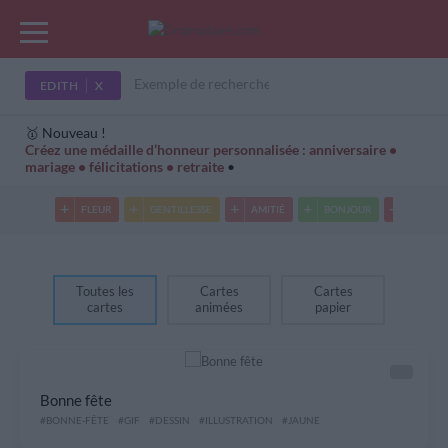
EDITH
🥇 Nouveau !
Créez une médaille d’honneur personnalisée : anniversaire •
mariage • félicitations • retraite
•
Cartes Hiver
Cadeaux années de naissance
Bonne fête
FLEUR
GENTILLESSE
AMITIÉ
BONJOUR
AMIE
Toutes les
Cartes
Cartes
cartes
animées
papier
Bonne fête
#BONNE-FÊTE
#GIF
#DESSIN
#ILLUSTRATION
#JAUNE