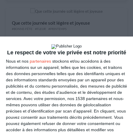
Que cette journée soit légère et joyeuse
#BONNE-FÊTE
#FLEUR
#PRINTEMPS
Le respect de votre vie privée est notre priorité
Je pense à toi
Nous et nos
partenaires
stockons et/ou accédons à des
#AMITIÉ
#AMOUR
#FAMILLE
#BONJOUR
#AMIE
informations sur un appareil, telles que les cookies, et traitons
des données personnelles telles que des identifiants uniques et
des informations standards envoyées par un appareil pour des
publicités et du contenu personnalisés, des mesures de publicité
et de contenu, des études d'audience et le développement de
Aujourd'hui, je pense à toi
services.
Avec votre permission, nos 1538 partenaires et nous-
#AMITIÉ
#BONJOUR
#AMOUR
#FLEUR
#FEMME
#GENTILLESSE
#JOYEUSE
#S
mêmes pouvons utiliser des données de géolocalisation
précises et d’identification par scan d'appareil. En cliquant, vous
pouvez consentir aux traitements décrits précédemment. Vous
pouvez également refuser de donner votre consentement ou
accéder à des informations plus détaillées et modifier vos