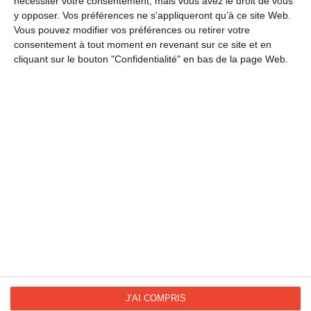
nécessiter votre consentement, mais vous avez le droit de vous
Journée du refus de la misère
y opposer. Vos préférences ne s'appliqueront qu’à ce site Web.
Journée de la soupe
Vous pouvez modifier vos préférences ou retirer votre
consentement à tout moment en revenant sur ce site et en
Journée des Droits de l'Homme
cliquant sur le bouton "Confidentialité" en bas de la page Web.
Journée de la tolérance
Soutien
La Fan page
Suivez-nous
FACEBOOK
TWITTER
Kisseo.fr sur
Les photos
INSTAGRAM
INSTAGRAM
J'AI COMPRIS