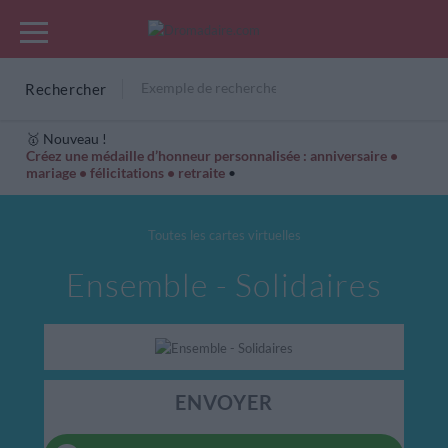
Rechercher
🥇 Nouveau !
Créez une médaille d’honneur personnalisée : anniversaire •
mariage • félicitations • retraite
•
Cartes Hiver
Cadeaux années de naissance
Bonne fête
Toutes les cartes virtuelles
Ensemble - Solidaires
ENVOYER