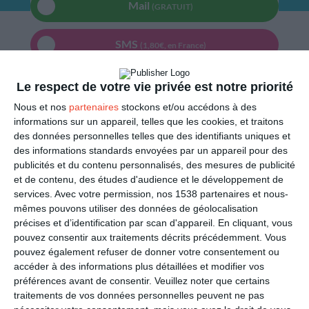
Mail
(GRATUIT)
SMS
(1,80€, en France)
PARTAGER
Le respect de votre vie privée est notre priorité
Nous et nos
partenaires
stockons et/ou accédons à des
Facebook, Twitter, WhatsApp, ...
informations sur un appareil, telles que les cookies, et traitons
des données personnelles telles que des identifiants uniques et
des informations standards envoyées par un appareil pour des
publicités et du contenu personnalisés, des mesures de publicité
VOIR D'AUTRES CARTES DANS
et de contenu, des études d'audience et le développement de
LES CATÉGORIES
services.
Avec votre permission, nos 1538 partenaires et nous-
mêmes pouvons utiliser des données de géolocalisation
Culture
précises et d’identification par scan d'appareil. En cliquant, vous
Journées internationales
pouvez consentir aux traitements décrits précédemment. Vous
pouvez également refuser de donner votre consentement ou
Journées Société
accéder à des informations plus détaillées et modifier vos
Journée contre le racisme
préférences avant de consentir.
Veuillez noter que certains
Journée de la solidarité humaine
traitements de vos données personnelles peuvent ne pas