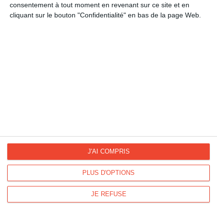
consentement à tout moment en revenant sur ce site et en
cliquant sur le bouton "Confidentialité" en bas de la page Web.
La Fan page
Suivez-nous
FACEBOOK
TWITTER
Kisseo.fr sur
Les photos
INSTAGRAM
INSTAGRAM
J'AI COMPRIS
Dromadaire vous propose des cartes pour toutes les occasions :
PLUS D'OPTIONS
anniversaire, amour, amitié, fêtes...
Pour connaître les dates des fêtes, découvrez le
calendrier
JE REFUSE
Dromadaire
.
Les origines et traditions des fêtes ainsi que des
modèles de lettre
sont à