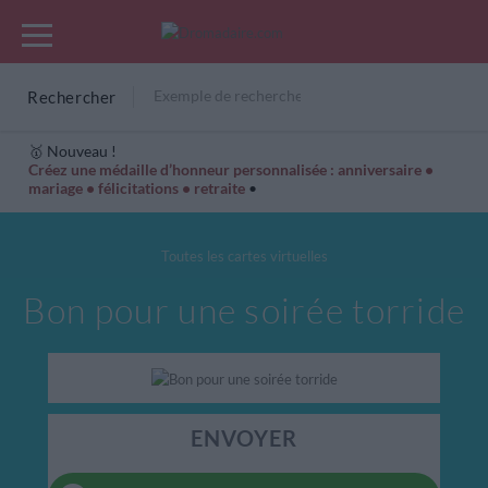
Rechercher
🥇 Nouveau !
Créez une médaille d’honneur personnalisée : anniversaire •
mariage • félicitations • retraite
•
Cartes Hiver
Cadeaux années de naissance
Bonne fête
Toutes les cartes virtuelles
Bon pour une soirée torride
ENVOYER