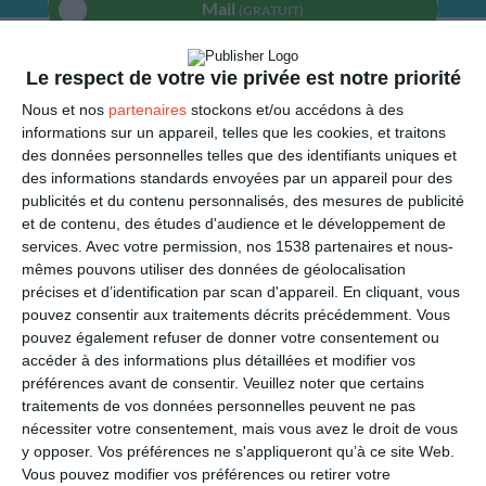
Mail
(GRATUIT)
SMS
(1,80€, en France)
Le respect de votre vie privée est notre priorité
Nous et nos
partenaires
stockons et/ou accédons à des
PARTAGER
informations sur un appareil, telles que les cookies, et traitons
des données personnelles telles que des identifiants uniques et
des informations standards envoyées par un appareil pour des
Facebook, Twitter, WhatsApp, ...
publicités et du contenu personnalisés, des mesures de publicité
et de contenu, des études d'audience et le développement de
services.
Avec votre permission, nos 1538 partenaires et nous-
VOIR D'AUTRES CARTES DANS
mêmes pouvons utiliser des données de géolocalisation
LES CATÉGORIES
précises et d’identification par scan d'appareil. En cliquant, vous
pouvez consentir aux traitements décrits précédemment. Vous
A souhaiter
pouvez également refuser de donner votre consentement ou
accéder à des informations plus détaillées et modifier vos
Bonsoir et bonne nuit
préférences avant de consentir.
Veuillez noter que certains
Vie de couple
traitements de vos données personnelles peuvent ne pas
nécessiter votre consentement, mais vous avez le droit de vous
Sexualité
y opposer. Vos préférences ne s'appliqueront qu’à ce site Web.
Vous pouvez modifier vos préférences ou retirer votre