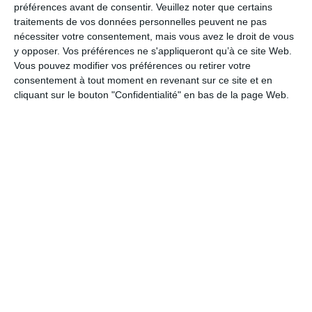
préférences avant de consentir.
Veuillez noter que certains
SMS
(1,80€, en France)
traitements de vos données personnelles peuvent ne pas
nécessiter votre consentement, mais vous avez le droit de vous
y opposer. Vos préférences ne s'appliqueront qu’à ce site Web.
PARTAGER
Vous pouvez modifier vos préférences ou retirer votre
consentement à tout moment en revenant sur ce site et en
Facebook, Twitter, WhatsApp, ...
cliquant sur le bouton "Confidentialité" en bas de la page Web.
VOIR D'AUTRES CARTES DANS
LES CATÉGORIES
Fêtes Juives
Tou Bichvat