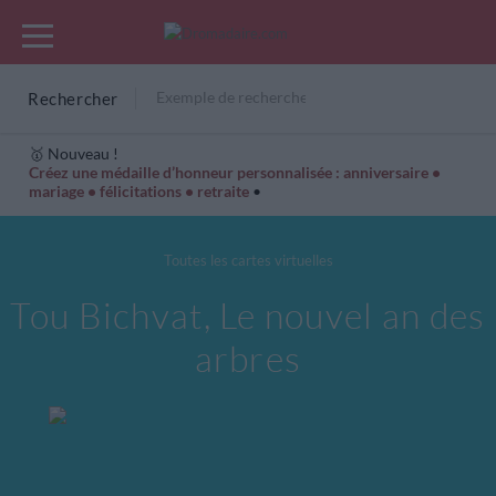
Rechercher
🥇 Nouveau !
Créez une médaille d’honneur personnalisée : anniversaire •
mariage • félicitations • retraite
•
Cartes Hiver
Cadeaux années de naissance
Bonne fête
Toutes les cartes virtuelles
Tou Bichvat, Le nouvel an des
arbres