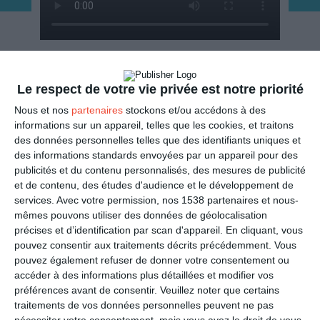
ENVOYER
Le respect de votre vie privée est notre priorité
Mail
Nous et nos
partenaires
stockons et/ou accédons à des
(GRATUIT)
informations sur un appareil, telles que les cookies, et traitons
des données personnelles telles que des identifiants uniques et
SMS
(1,80€, en France)
des informations standards envoyées par un appareil pour des
publicités et du contenu personnalisés, des mesures de publicité
et de contenu, des études d'audience et le développement de
PARTAGER
services.
Avec votre permission, nos 1538 partenaires et nous-
mêmes pouvons utiliser des données de géolocalisation
Facebook, Twitter, WhatsApp, ...
précises et d’identification par scan d'appareil. En cliquant, vous
pouvez consentir aux traitements décrits précédemment. Vous
pouvez également refuser de donner votre consentement ou
accéder à des informations plus détaillées et modifier vos
VOIR D'AUTRES CARTES DANS
préférences avant de consentir.
Veuillez noter que certains
LES CATÉGORIES
traitements de vos données personnelles peuvent ne pas