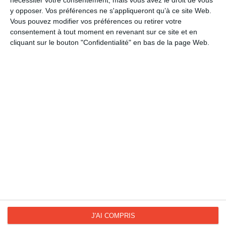
nécessiter votre consentement, mais vous avez le droit de vous
Soutien - divers
y opposer. Vos préférences ne s'appliqueront qu’à ce site Web.
Culture
Vous pouvez modifier vos préférences ou retirer votre
consentement à tout moment en revenant sur ce site et en
Littérature
cliquant sur le bouton "Confidentialité" en bas de la page Web.
Proverbes et citations
Journée du livre
La Fan page
Suivez-nous
FACEBOOK
TWITTER
Kisseo.fr sur
Les photos
INSTAGRAM
INSTAGRAM
J'AI COMPRIS