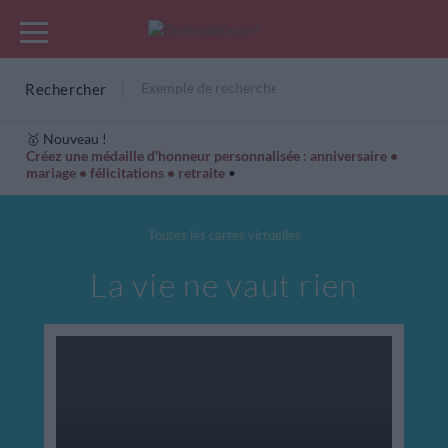
Rechercher
🥇 Nouveau !
Créez une médaille d’honneur personnalisée : anniversaire •
mariage • félicitations • retraite
•
Cartes Hiver
Cadeaux années de naissance
Bonne fête
Toutes les cartes virtuelles
La vie ne vaut rien