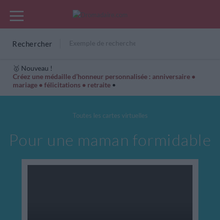
Rechercher
🥇 Nouveau !
Créez une médaille d’honneur personnalisée : anniversaire •
mariage • félicitations • retraite
•
Cartes Hiver
Cadeaux années de naissance
Bonne fête
Toutes les cartes virtuelles
Pour une maman formidable