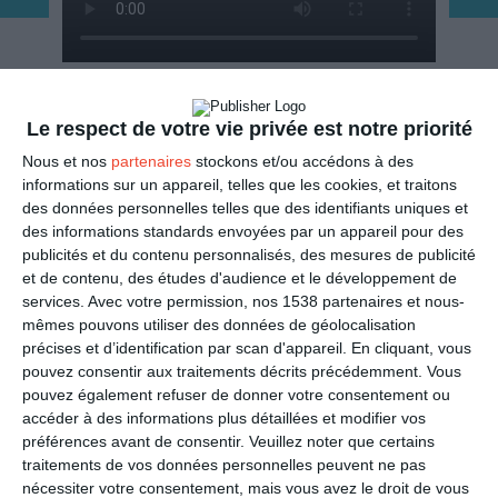
ENVOYER
Le respect de votre vie privée est notre priorité
Nous et nos
partenaires
stockons et/ou accédons à des
Mail
(GRATUIT)
informations sur un appareil, telles que les cookies, et traitons
des données personnelles telles que des identifiants uniques et
des informations standards envoyées par un appareil pour des
SMS
(1,80€, en France)
publicités et du contenu personnalisés, des mesures de publicité
et de contenu, des études d'audience et le développement de
PARTAGER
services.
Avec votre permission, nos 1538 partenaires et nous-
mêmes pouvons utiliser des données de géolocalisation
précises et d’identification par scan d'appareil. En cliquant, vous
Facebook, Twitter, WhatsApp, ...
pouvez consentir aux traitements décrits précédemment. Vous
pouvez également refuser de donner votre consentement ou
accéder à des informations plus détaillées et modifier vos
VOIR D'AUTRES CARTES DANS
préférences avant de consentir.
Veuillez noter que certains
LES CATÉGORIES
traitements de vos données personnelles peuvent ne pas
nécessiter votre consentement, mais vous avez le droit de vous