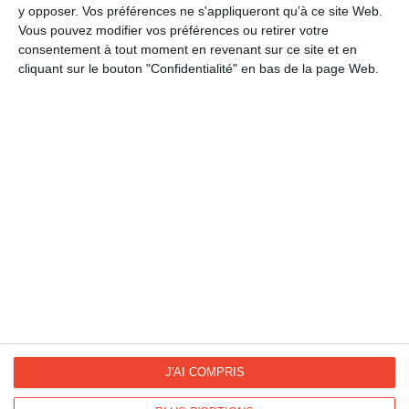
A souhaiter
y opposer. Vos préférences ne s'appliqueront qu’à ce site Web.
Vous pouvez modifier vos préférences ou retirer votre
Bonne fête
consentement à tout moment en revenant sur ce site et en
Bonne fête liens familiaux
cliquant sur le bouton "Confidentialité" en bas de la page Web.
Fête des Mères
La Fan page
Suivez-nous
FACEBOOK
TWITTER
Kisseo.fr sur
Les photos
INSTAGRAM
INSTAGRAM
J'AI COMPRIS