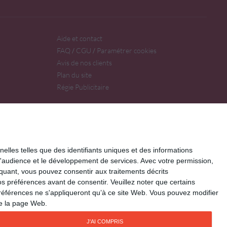
Aide et contact
FAQ
CGU
Paramétrer cookies
/
/
Avis de nos clients
Plan du site
Régie Publicitaire
elles telles que des identifiants uniques et des informations
d'audience et le développement de services.
Avec votre permission,
iquant, vous pouvez consentir aux traitements décrits
s préférences avant de consentir.
Veuillez noter que certains
références ne s'appliqueront qu’à ce site Web. Vous pouvez modifier
de la page Web.
J'AI COMPRIS