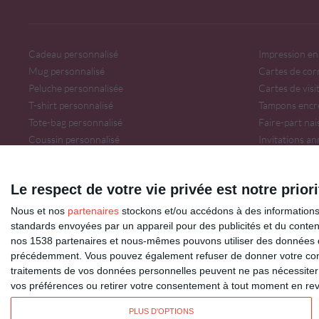
Cadeau personnalisé
Impression en 
Mug personnalisé
Cartes de cor
Peluche personnalisée
Cartes de visi
T-shirt personnalisé
Tampons encr
Tote-bag personnalisé
Faire-part na
Coussin personnalisé
Invitations an
Invitations so
Le respect de votre vie privée est notre priori
Dromadaire vous propose des cartes pour toutes les occasions : anniversaire, am
Pour connaître les dates des fêtes, découvrez le
calendrier Dromadaire
.
Nous et nos
partenaires
stockons et/ou accédons à des informations s
Les origines et traditions des fêtes ainsi que des
modèles de lettre
sont à découvr
standards envoyées par un appareil pour des publicités et du conte
Impression de
cartes de visite
,
tampons encreurs
et de
flyers publicitaires
sur o
nos 1538 partenaires et nous-mêmes pouvons utiliser des données de g
Copyright W 2026 - Tous droits réservés
précédemment. Vous pouvez également refuser de donner votre conse
traitements de vos données personnelles peuvent ne pas nécessiter 
vos préférences ou retirer votre consentement à tout moment en reven
Envoyez aussi des cartes à l'étranger :
Kisseo.com
PLUS D'OPTIONS