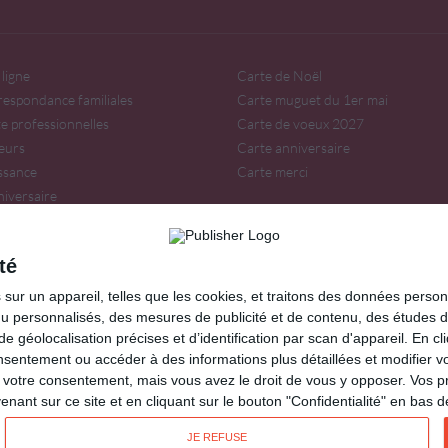
ligne
Carte de Noël
respondance familiales
Carte muguet du 1er mai
te professionnelles
Carte de voeux 2027
eurs
Carte anniversaire
issance
Carte merci
niversaire
irée
té
our, amitié, fêtes...
ur un appareil, telles que les cookies, et traitons des données personn
ir sur
Lemagfemmes
.
nu personnalisés, des mesures de publicité et de contenu, des études 
oprint.fr
éolocalisation précises et d’identification par scan d'appareil. En cl
ntement ou accéder à des informations plus détaillées et modifier vo
votre consentement, mais vous avez le droit de vous y opposer. Vos p
ant sur ce site et en cliquant sur le bouton "Confidentialité" en bas 
Kisseo.de
Kisseo.es
Kisseo.it
JE REFUSE