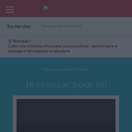
Rechercher
🥇 Nouveau !
Créez une médaille d’honneur personnalisée : anniversaire •
mariage • félicitations • retraite
•
Cartes Hiver
Cadeaux années de naissance
Bonne fête
Toutes les cartes virtuelles
Je croaaac pour toi