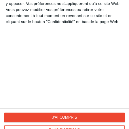
Animaux
y opposer. Vos préférences ne s'appliqueront qu’à ce site Web.
Vous pouvez modifier vos préférences ou retirer votre
Amour
consentement à tout moment en revenant sur ce site et en
Bisous et câlins virtuels
cliquant sur le bouton "Confidentialité" en bas de la page Web.
Je t'aime
La Fan page
Suivez-nous
FACEBOOK
TWITTER
Kisseo.fr sur
Les photos
INSTAGRAM
INSTAGRAM
J'AI COMPRIS