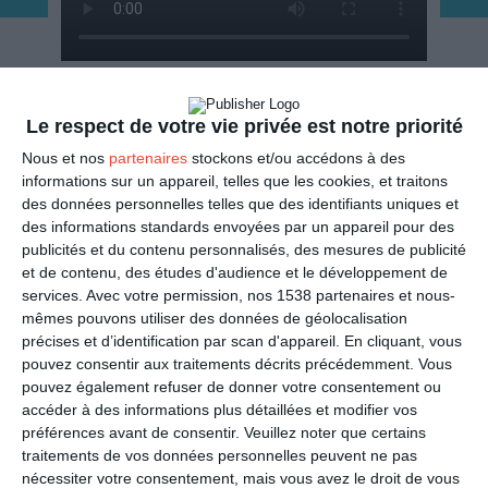
ENVOYER
Le respect de votre vie privée est notre priorité
Nous et nos
partenaires
stockons et/ou accédons à des
Mail
(GRATUIT)
informations sur un appareil, telles que les cookies, et traitons
des données personnelles telles que des identifiants uniques et
des informations standards envoyées par un appareil pour des
SMS
(1,80€, en France)
publicités et du contenu personnalisés, des mesures de publicité
et de contenu, des études d'audience et le développement de
PARTAGER
services.
Avec votre permission, nos 1538 partenaires et nous-
mêmes pouvons utiliser des données de géolocalisation
précises et d’identification par scan d'appareil. En cliquant, vous
Facebook, Twitter, WhatsApp, ...
pouvez consentir aux traitements décrits précédemment. Vous
pouvez également refuser de donner votre consentement ou
accéder à des informations plus détaillées et modifier vos
VOIR D'AUTRES CARTES DANS
préférences avant de consentir.
Veuillez noter que certains
LES CATÉGORIES
traitements de vos données personnelles peuvent ne pas
nécessiter votre consentement, mais vous avez le droit de vous