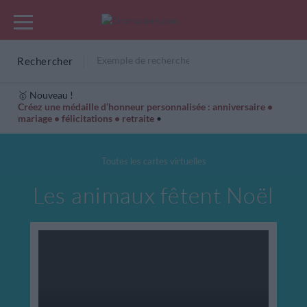
Rechercher
🥇 Nouveau !
Créez une médaille d’honneur personnalisée : anniversaire •
mariage • félicitations • retraite
•
Cartes Hiver
Cadeaux années de naissance
Bonne fête
Toutes les cartes virtuelles
Les animaux fêtent Noël