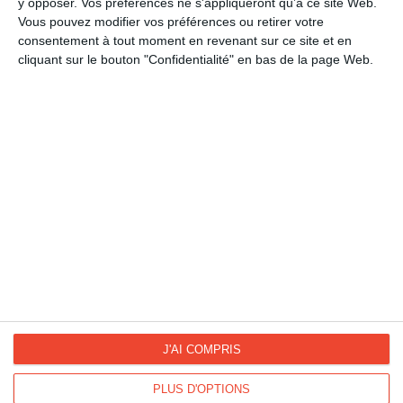
y opposer. Vos préférences ne s'appliqueront qu’à ce site Web.
Fêtes populaires
Vous pouvez modifier vos préférences ou retirer votre
Joyeux Noël
consentement à tout moment en revenant sur ce site et en
Noël pour enfants
cliquant sur le bouton "Confidentialité" en bas de la page Web.
La Fan page
Suivez-nous
FACEBOOK
TWITTER
Kisseo.fr sur
Les photos
INSTAGRAM
INSTAGRAM
J'AI COMPRIS
PLUS D'OPTIONS