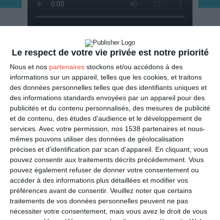
ENVOYER
Le respect de votre vie privée est notre priorité
Nous et nos
partenaires
stockons et/ou accédons à des
Mail
(GRATUIT)
informations sur un appareil, telles que les cookies, et traitons
des données personnelles telles que des identifiants uniques et
des informations standards envoyées par un appareil pour des
SMS
(1,80€, en France)
publicités et du contenu personnalisés, des mesures de publicité
et de contenu, des études d'audience et le développement de
services.
Avec votre permission, nos 1538 partenaires et nous-
PARTAGER
mêmes pouvons utiliser des données de géolocalisation
précises et d’identification par scan d'appareil. En cliquant, vous
Facebook, Twitter, WhatsApp, ...
pouvez consentir aux traitements décrits précédemment. Vous
pouvez également refuser de donner votre consentement ou
accéder à des informations plus détaillées et modifier vos
préférences avant de consentir.
Veuillez noter que certains
VOIR D'AUTRES CARTES DANS
traitements de vos données personnelles peuvent ne pas
LES CATÉGORIES
nécessiter votre consentement, mais vous avez le droit de vous