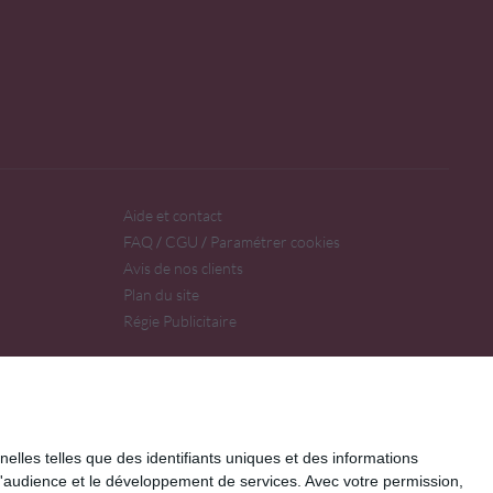
Aide et contact
FAQ
CGU
Paramétrer cookies
/
/
Avis de nos clients
Plan du site
Régie Publicitaire
elles telles que des identifiants uniques et des informations
d'audience et le développement de services.
Avec votre permission,