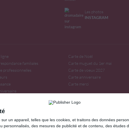
Les photos
INSTAGRAM
ligne
Carte de Noël
respondance familiales
Carte muguet du 1er mai
te professionnelles
Carte de voeux 2027
eurs
Carte anniversaire
issance
Carte merci
niversaire
irée
té
our, amitié, fêtes...
ur un appareil, telles que les cookies, et traitons des données personn
ir sur
Lemagfemmes
.
nu personnalisés, des mesures de publicité et de contenu, des études 