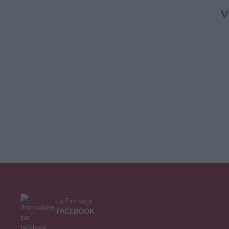
V
La Fan page
FACEBOOK