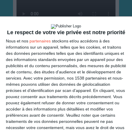
Le respect de votre vie privée est notre priorité
ENVOYER
Nous et nos
partenaires
stockons et/ou accédons à des
informations sur un appareil, telles que les cookies, et traitons
des données personnelles telles que des identifiants uniques et
Mail
(GRATUIT)
des informations standards envoyées par un appareil pour des
publicités et du contenu personnalisés, des mesures de publicité
et de contenu, des études d'audience et le développement de
SMS
(1,80€, en France)
services.
Avec votre permission, nos 1538 partenaires et nous-
mêmes pouvons utiliser des données de géolocalisation
PARTAGER
précises et d’identification par scan d'appareil. En cliquant, vous
pouvez consentir aux traitements décrits précédemment. Vous
pouvez également refuser de donner votre consentement ou
Facebook, Twitter, WhatsApp, ...
accéder à des informations plus détaillées et modifier vos
préférences avant de consentir.
Veuillez noter que certains
traitements de vos données personnelles peuvent ne pas
VOIR D'AUTRES CARTES DANS
nécessiter votre consentement, mais vous avez le droit de vous