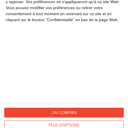
LES CATÉGORIES
y opposer. Vos préférences ne s'appliqueront qu’à ce site Web.
Vous pouvez modifier vos préférences ou retirer votre
Vacances
consentement à tout moment en revenant sur ce site et en
cliquant sur le bouton "Confidentialité" en bas de la page Web.
L'Assomption
La Fan page
Suivez-nous
FACEBOOK
TWITTER
Kisseo.fr sur
Les photos
INSTAGRAM
INSTAGRAM
J'AI COMPRIS
PLUS D'OPTIONS