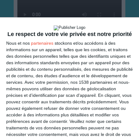
Le respect de votre vie privée est notre priorité
ENVOYER
Nous et nos
partenaires
stockons et/ou accédons à des
informations sur un appareil, telles que les cookies, et traitons
des données personnelles telles que des identifiants uniques et
Mail
(GRATUIT)
des informations standards envoyées par un appareil pour des
publicités et du contenu personnalisés, des mesures de publicité
et de contenu, des études d'audience et le développement de
SMS
(1,80€, en France)
services.
Avec votre permission, nos 1538 partenaires et nous-
mêmes pouvons utiliser des données de géolocalisation
PARTAGER
précises et d’identification par scan d'appareil. En cliquant, vous
pouvez consentir aux traitements décrits précédemment. Vous
pouvez également refuser de donner votre consentement ou
Facebook, Twitter, WhatsApp, ...
accéder à des informations plus détaillées et modifier vos
préférences avant de consentir.
Veuillez noter que certains
traitements de vos données personnelles peuvent ne pas
VOIR D'AUTRES CARTES DANS
nécessiter votre consentement, mais vous avez le droit de vous