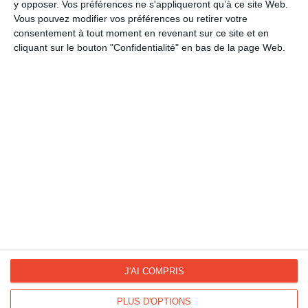
LES CATÉGORIES
y opposer. Vos préférences ne s'appliqueront qu’à ce site Web.
Vous pouvez modifier vos préférences ou retirer votre
Petite Attention
consentement à tout moment en revenant sur ce site et en
cliquant sur le bouton "Confidentialité" en bas de la page Web.
Remerciement
La Fan page
Suivez-nous
FACEBOOK
TWITTER
Kisseo.fr sur
Les photos
INSTAGRAM
INSTAGRAM
J'AI COMPRIS
PLUS D'OPTIONS