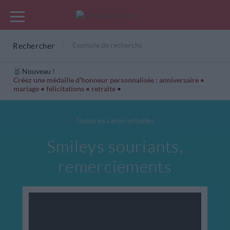
Rechercher
🥇 Nouveau !
Créez une médaille d’honneur personnalisée : anniversaire •
mariage • félicitations • retraite
•
Cartes Hiver
Cadeaux années de naissance
Bonne fête
Toutes les cartes virtuelles
Smileys souriants,
remerciements