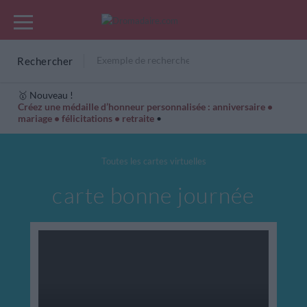
Rechercher
🥇 Nouveau !
Créez une médaille d’honneur personnalisée : anniversaire •
mariage • félicitations • retraite
•
Cartes Hiver
Cadeaux années de naissance
Bonne fête
Toutes les cartes virtuelles
carte bonne journée