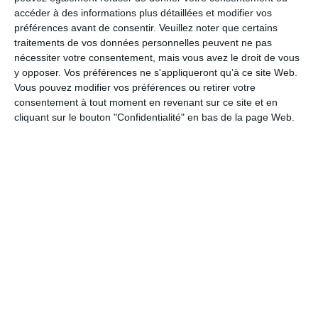
Les Soldes
accéder à des informations plus détaillées et modifier vos
Journée des Infirmières
préférences avant de consentir.
Veuillez noter que certains
traitements de vos données personnelles peuvent ne pas
Fête des Secrétaires
nécessiter votre consentement, mais vous avez le droit de vous
Journée de la sage-femme
y opposer. Vos préférences ne s'appliqueront qu’à ce site Web.
Vous pouvez modifier vos préférences ou retirer votre
Journée des enseignants
consentement à tout moment en revenant sur ce site et en
Journée des droits des femmes
cliquant sur le bouton "Confidentialité" en bas de la page Web.
Journée mondiale de la procrastination
Journée de la lenteur
Petite Attention
Amitié
Famille
Bonjour
Bonne journée
L'Assomption