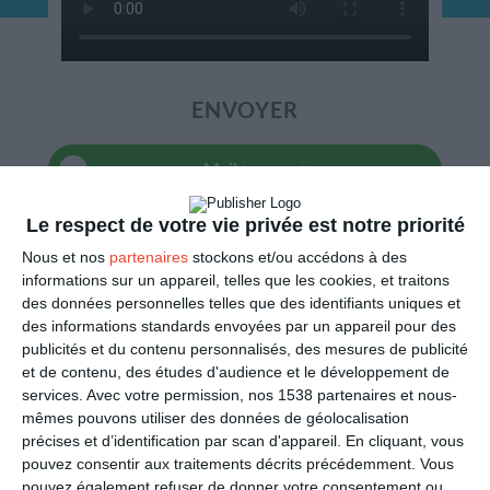
ENVOYER
Mail
(GRATUIT)
Le respect de votre vie privée est notre priorité
SMS
(1,80€, en France)
Nous et nos
partenaires
stockons et/ou accédons à des
informations sur un appareil, telles que les cookies, et traitons
PARTAGER
des données personnelles telles que des identifiants uniques et
des informations standards envoyées par un appareil pour des
Facebook, Twitter, WhatsApp, ...
publicités et du contenu personnalisés, des mesures de publicité
et de contenu, des études d'audience et le développement de
services.
Avec votre permission, nos 1538 partenaires et nous-
mêmes pouvons utiliser des données de géolocalisation
VOIR D'AUTRES CARTES DANS
précises et d’identification par scan d'appareil. En cliquant, vous
LES CATÉGORIES
pouvez consentir aux traitements décrits précédemment. Vous
pouvez également refuser de donner votre consentement ou