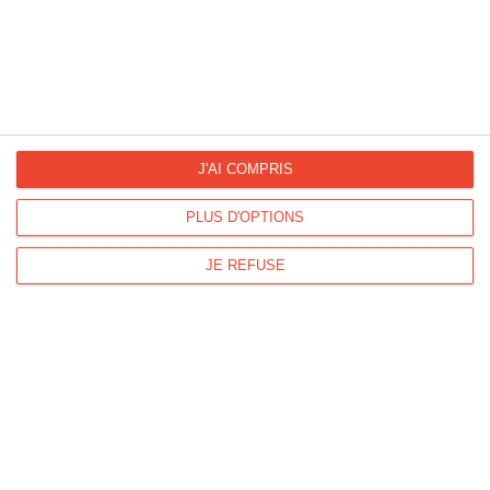
La Fan page
Suivez-nous
FACEBOOK
TWITTER
J'AI COMPRIS
Kisseo.fr sur
Les photos
PLUS D'OPTIONS
INSTAGRAM
INSTAGRAM
JE REFUSE
Dromadaire vous propose des cartes pour toutes les occasions :
anniversaire, amour, amitié, fêtes...
Pour connaître les dates des fêtes, découvrez le
calendrier
Dromadaire
.
Les origines et traditions des fêtes ainsi que des
modèles de lettre
sont à
découvrir sur
Lemagfemmes
.