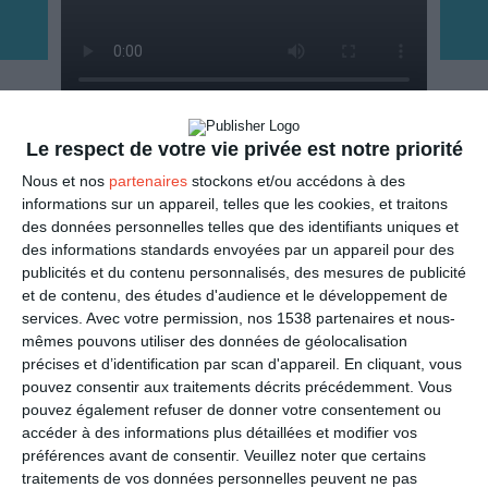
Le respect de votre vie privée est notre priorité
ENVOYER
Nous et nos
partenaires
stockons et/ou accédons à des
informations sur un appareil, telles que les cookies, et traitons
Mail
(GRATUIT)
des données personnelles telles que des identifiants uniques et
des informations standards envoyées par un appareil pour des
SMS
publicités et du contenu personnalisés, des mesures de publicité
(1,80€, en France)
et de contenu, des études d'audience et le développement de
services.
Avec votre permission, nos 1538 partenaires et nous-
PARTAGER
mêmes pouvons utiliser des données de géolocalisation
précises et d’identification par scan d'appareil. En cliquant, vous
pouvez consentir aux traitements décrits précédemment. Vous
Facebook, Twitter, WhatsApp, ...
pouvez également refuser de donner votre consentement ou
accéder à des informations plus détaillées et modifier vos
préférences avant de consentir.
Veuillez noter que certains
VOIR D'AUTRES CARTES DANS
traitements de vos données personnelles peuvent ne pas