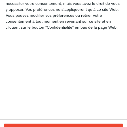
LES CATÉGORIES
nécessiter votre consentement, mais vous avez le droit de vous
y opposer. Vos préférences ne s'appliqueront qu’à ce site Web.
Culture
Vous pouvez modifier vos préférences ou retirer votre
Proverbes et citations
consentement à tout moment en revenant sur ce site et en
cliquant sur le bouton "Confidentialité" en bas de la page Web.
Convictions
Journée contre le racisme
Journée de la solidarité humaine
La Fan page
Suivez-nous
FACEBOOK
TWITTER
Kisseo.fr sur
Les photos
INSTAGRAM
INSTAGRAM