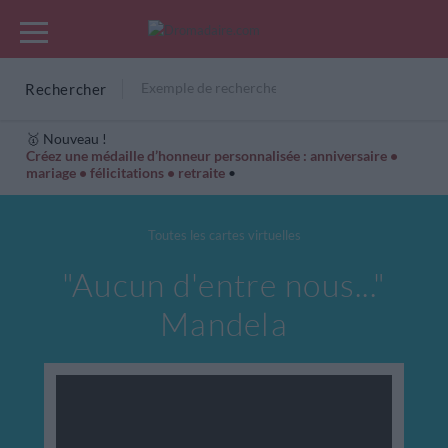
Rechercher
🥇 Nouveau !
Créez une médaille d’honneur personnalisée : anniversaire •
mariage • félicitations • retraite
•
Cartes Hiver
Cadeaux années de naissance
Bonne fête
Toutes les cartes virtuelles
"Aucun d'entre nous..."
Mandela