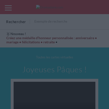
Rechercher
🥇 Nouveau !
Créez une médaille d’honneur personnalisée : anniversaire •
mariage • félicitations • retraite
•
Cartes Hiver
Cadeaux années de naissance
Bonne fête
Toutes les cartes virtuelles
Joyeuses Pâques !