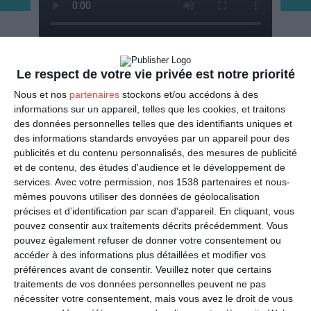
ENVOYER
Le respect de votre vie privée est notre priorité
Nous et nos
partenaires
stockons et/ou accédons à des
Mail
(GRATUIT)
informations sur un appareil, telles que les cookies, et traitons
des données personnelles telles que des identifiants uniques et
des informations standards envoyées par un appareil pour des
SMS
(1,80€, en France)
publicités et du contenu personnalisés, des mesures de publicité
et de contenu, des études d'audience et le développement de
services.
Avec votre permission, nos 1538 partenaires et nous-
PARTAGER
mêmes pouvons utiliser des données de géolocalisation
précises et d’identification par scan d'appareil. En cliquant, vous
Facebook, Twitter, WhatsApp, ...
pouvez consentir aux traitements décrits précédemment. Vous
pouvez également refuser de donner votre consentement ou
accéder à des informations plus détaillées et modifier vos
préférences avant de consentir.
Veuillez noter que certains
VOIR D'AUTRES CARTES DANS
traitements de vos données personnelles peuvent ne pas
LES CATÉGORIES
nécessiter votre consentement, mais vous avez le droit de vous