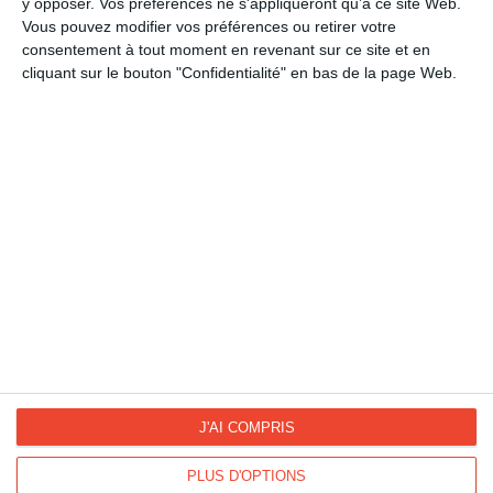
y opposer. Vos préférences ne s'appliqueront qu’à ce site Web.
Religions
Vous pouvez modifier vos préférences ou retirer votre
Fêtes Chrétiennes
consentement à tout moment en revenant sur ce site et en
Pâques
cliquant sur le bouton "Confidentialité" en bas de la page Web.
La Fan page
Suivez-nous
FACEBOOK
TWITTER
Kisseo.fr sur
Les photos
INSTAGRAM
INSTAGRAM
J'AI COMPRIS
PLUS D'OPTIONS