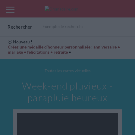
Rechercher
🥇 Nouveau !
Créez une médaille d’honneur personnalisée : anniversaire •
mariage • félicitations • retraite
•
Cartes Hiver
Cadeaux années de naissance
Bonne fête
Toutes les cartes virtuelles
Week-end pluvieux -
parapluie heureux