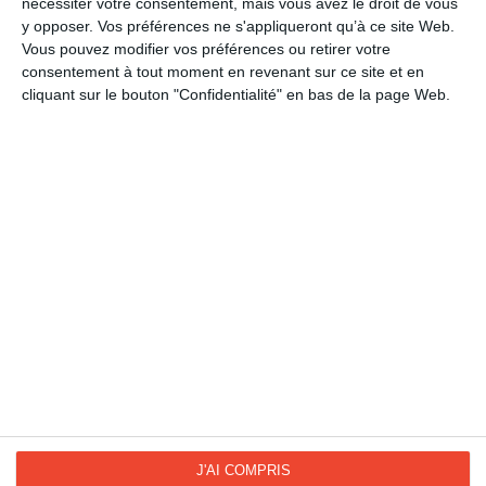
nécessiter votre consentement, mais vous avez le droit de vous
LES CATÉGORIES
y opposer. Vos préférences ne s'appliqueront qu’à ce site Web.
Détente
Vous pouvez modifier vos préférences ou retirer votre
consentement à tout moment en revenant sur ce site et en
Humour
cliquant sur le bouton "Confidentialité" en bas de la page Web.
Météo
Week-End
La Fan page
Suivez-nous
FACEBOOK
TWITTER
Kisseo.fr sur
Les photos
INSTAGRAM
INSTAGRAM
J'AI COMPRIS