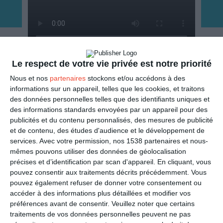
Le respect de votre vie privée est notre priorité
ENVOYER
Nous et nos
partenaires
stockons et/ou accédons à des
informations sur un appareil, telles que les cookies, et traitons
Mail
(GRATUIT)
des données personnelles telles que des identifiants uniques et
des informations standards envoyées par un appareil pour des
publicités et du contenu personnalisés, des mesures de publicité
SMS
(1,80€, en France)
et de contenu, des études d'audience et le développement de
services.
Avec votre permission, nos 1538 partenaires et nous-
PARTAGER
mêmes pouvons utiliser des données de géolocalisation
précises et d’identification par scan d'appareil. En cliquant, vous
pouvez consentir aux traitements décrits précédemment. Vous
Facebook, Twitter, WhatsApp, ...
pouvez également refuser de donner votre consentement ou
accéder à des informations plus détaillées et modifier vos
préférences avant de consentir.
Veuillez noter que certains
VOIR D'AUTRES CARTES DANS
traitements de vos données personnelles peuvent ne pas