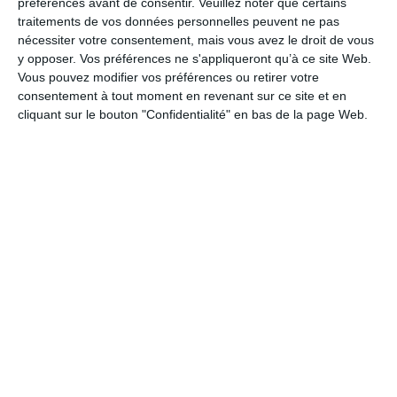
préférences avant de consentir.
Veuillez noter que certains
Détente
traitements de vos données personnelles peuvent ne pas
Bien-être
nécessiter votre consentement, mais vous avez le droit de vous
Littérature
y opposer. Vos préférences ne s'appliqueront qu’à ce site Web.
Vous pouvez modifier vos préférences ou retirer votre
Proverbes et citations
consentement à tout moment en revenant sur ce site et en
Petite Attention
cliquant sur le bouton "Confidentialité" en bas de la page Web.
Amitié
Soutien
Bonjour
Bonne journée
Prompt rétablissement
La Fan page
Suivez-nous
FACEBOOK
TWITTER