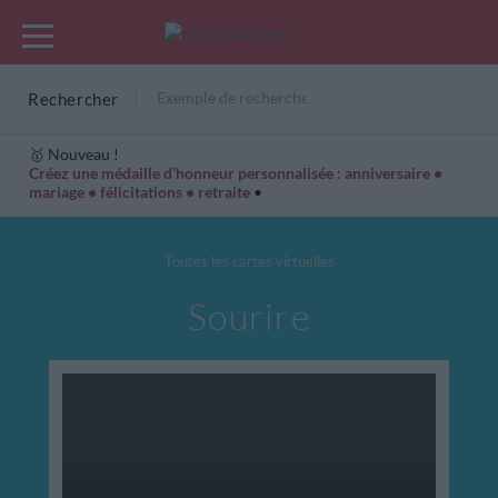
Rechercher
🥇 Nouveau !
Créez une médaille d’honneur personnalisée : anniversaire •
mariage • félicitations • retraite
•
Cartes Hiver
Cadeaux années de naissance
Bonne fête
Toutes les cartes virtuelles
Sourire