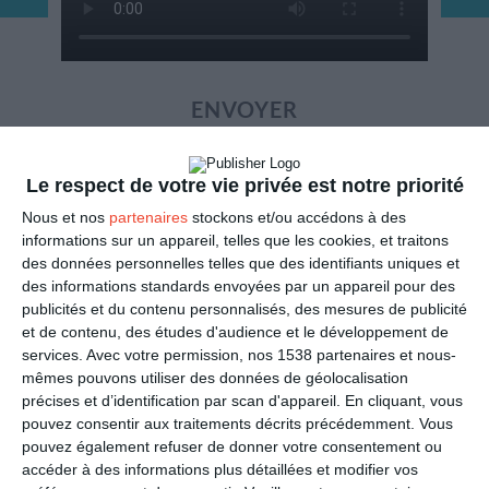
ENVOYER
Mail
(GRATUIT)
Le respect de votre vie privée est notre priorité
Nous et nos
partenaires
stockons et/ou accédons à des
SMS
(1,80€, en France)
informations sur un appareil, telles que les cookies, et traitons
des données personnelles telles que des identifiants uniques et
des informations standards envoyées par un appareil pour des
PARTAGER
publicités et du contenu personnalisés, des mesures de publicité
et de contenu, des études d'audience et le développement de
Facebook, Twitter, WhatsApp, ...
services.
Avec votre permission, nos 1538 partenaires et nous-
mêmes pouvons utiliser des données de géolocalisation
précises et d’identification par scan d'appareil. En cliquant, vous
pouvez consentir aux traitements décrits précédemment. Vous
VOIR D'AUTRES CARTES DANS
pouvez également refuser de donner votre consentement ou
LES CATÉGORIES
accéder à des informations plus détaillées et modifier vos