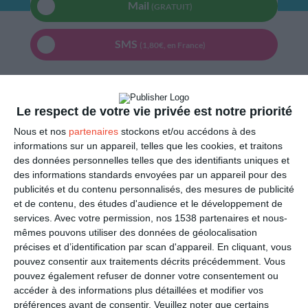
Mail
(GRATUIT)
SMS
(1,80€, en France)
PARTAGER
Le respect de votre vie privée est notre priorité
Facebook, Twitter, WhatsApp, ...
Nous et nos
partenaires
stockons et/ou accédons à des
informations sur un appareil, telles que les cookies, et traitons
des données personnelles telles que des identifiants uniques et
VOIR D'AUTRES CARTES DANS
des informations standards envoyées par un appareil pour des
LES CATÉGORIES
publicités et du contenu personnalisés, des mesures de publicité
et de contenu, des études d'audience et le développement de
Culture
services.
Avec votre permission, nos 1538 partenaires et nous-
Deuil national
mêmes pouvons utiliser des données de géolocalisation
précises et d’identification par scan d'appareil. En cliquant, vous
Petite Attention
pouvez consentir aux traitements décrits précédemment. Vous
Condoléances
pouvez également refuser de donner votre consentement ou
accéder à des informations plus détaillées et modifier vos
Bonne chance
préférences avant de consentir.
Veuillez noter que certains