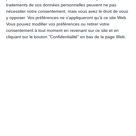
Religions
traitements de vos données personnelles peuvent ne pas
nécessiter votre consentement, mais vous avez le droit de vous
Bouddhisme
y opposer. Vos préférences ne s'appliqueront qu’à ce site Web.
Spiritualité
Vous pouvez modifier vos préférences ou retirer votre
Vie Musulmane
consentement à tout moment en revenant sur ce site et en
cliquant sur le bouton "Confidentialité" en bas de la page Web.
Vie Juive
Vie Chrétienne
Carême
L'annonciation de la Vierge Marie
Toussaint
La Fan page
Suivez-nous
FACEBOOK
TWITTER