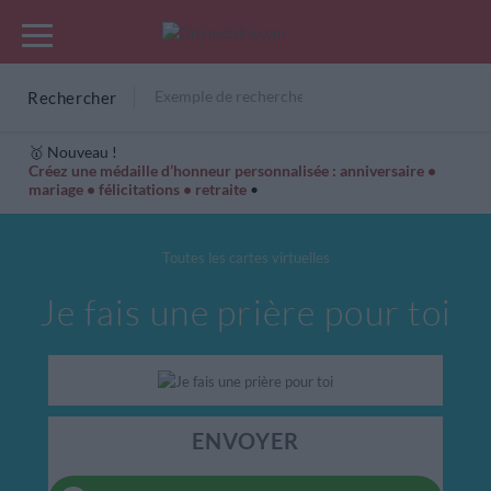
Rechercher
🥇 Nouveau !
Créez une médaille d’honneur personnalisée : anniversaire •
mariage • félicitations • retraite
•
Cartes Hiver
Cadeaux années de naissance
Bonne fête
Toutes les cartes virtuelles
Je fais une prière pour toi
ENVOYER