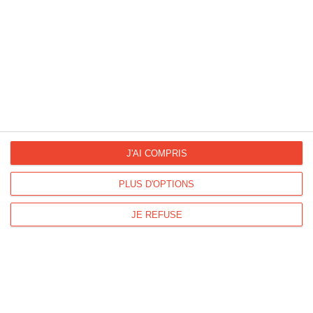
Fête Nationale Belge
Fête Nationale Suisse
La Fan page
Suivez-nous
FACEBOOK
TWITTER
J'AI COMPRIS
PLUS D'OPTIONS
Kisseo.fr sur
Les photos
JE REFUSE
INSTAGRAM
INSTAGRAM
Dromadaire vous propose des cartes pour toutes les occasions :