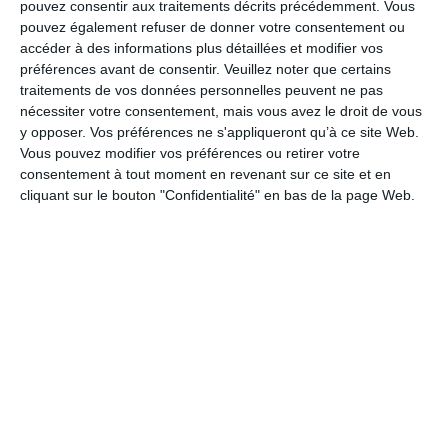
LES CATÉGORIES
pouvez consentir aux traitements décrits précédemment. Vous
pouvez également refuser de donner votre consentement ou
Fleurs
accéder à des informations plus détaillées et modifier vos
préférences avant de consentir.
Veuillez noter que certains
A souhaiter
traitements de vos données personnelles peuvent ne pas
Bonne fête
nécessiter votre consentement, mais vous avez le droit de vous
y opposer. Vos préférences ne s'appliqueront qu’à ce site Web.
Bonne fête liens familiaux
Vous pouvez modifier vos préférences ou retirer votre
Fête des Grand-Mères
consentement à tout moment en revenant sur ce site et en
Fête des Mères
cliquant sur le bouton "Confidentialité" en bas de la page Web.
Journée des droits des femmes
L'Assomption
Saint du jour
Saint Patrick
Sainte Catherine
Saint Jean Baptiste
Fête Nationale Canadienne
Fête Nationale du Québec