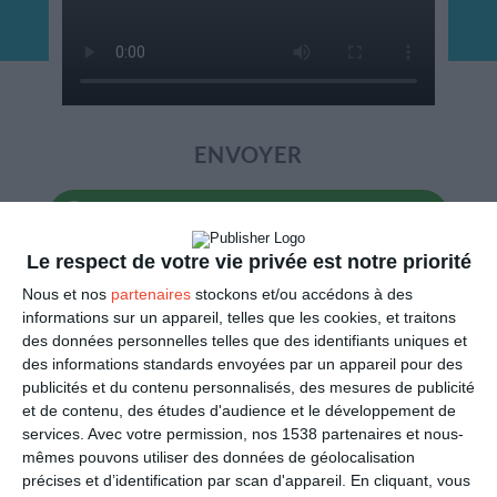
ENVOYER
Mail
(GRATUIT)
Le respect de votre vie privée est notre priorité
SMS
(1,80€, en France)
Nous et nos
partenaires
stockons et/ou accédons à des
informations sur un appareil, telles que les cookies, et traitons
PARTAGER
des données personnelles telles que des identifiants uniques et
des informations standards envoyées par un appareil pour des
publicités et du contenu personnalisés, des mesures de publicité
Facebook, Twitter, WhatsApp, ...
et de contenu, des études d'audience et le développement de
services.
Avec votre permission, nos 1538 partenaires et nous-
mêmes pouvons utiliser des données de géolocalisation
VOIR D'AUTRES CARTES DANS
précises et d’identification par scan d'appareil. En cliquant, vous