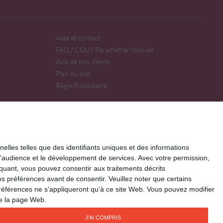
Aide et contact
FAQ
CGU
Paramétrer cookies
/
/
Avis de nos clients
Plan du site
Régie Publicitaire
elles telles que des identifiants uniques et des informations
d'audience et le développement de services.
Avec votre permission,
iquant, vous pouvez consentir aux traitements décrits
s préférences avant de consentir.
Veuillez noter que certains
références ne s'appliqueront qu’à ce site Web. Vous pouvez modifier
de la page Web.
J'AI COMPRIS