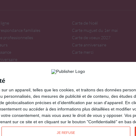
ligne
Carte de Noël
respondance familiales
Carte muguet du 1er mai
te professionnelles
Carte de voeux 2027
eurs
Carte anniversaire
issance
Carte merci
niversaire
irée
té
our, amitié, fêtes...
ur un appareil, telles que les cookies, et traitons des données personn
ir sur
Lemagfemmes
.
nu personnalisés, des mesures de publicité et de contenu, des études 
oprint.fr
éolocalisation précises et d’identification par scan d'appareil. En cl
ntement ou accéder à des informations plus détaillées et modifier vo
votre consentement, mais vous avez le droit de vous y opposer. Vos p
ant sur ce site et en cliquant sur le bouton "Confidentialité" en bas 
Kisseo.de
Kisseo.es
Kisseo.it
JE REFUSE