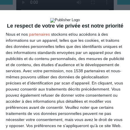
Le respect de votre vie privée est notre priorité
ENVOYER
Nous et nos
partenaires
stockons et/ou accédons à des
informations sur un appareil, telles que les cookies, et traitons
Mail
(GRATUIT)
des données personnelles telles que des identifiants uniques et
des informations standards envoyées par un appareil pour des
publicités et du contenu personnalisés, des mesures de publicité
SMS
(1,80€, en France)
et de contenu, des études d'audience et le développement de
services.
Avec votre permission, nos 1538 partenaires et nous-
PARTAGER
mêmes pouvons utiliser des données de géolocalisation
précises et d’identification par scan d'appareil. En cliquant, vous
pouvez consentir aux traitements décrits précédemment. Vous
Facebook, Twitter, WhatsApp, ...
pouvez également refuser de donner votre consentement ou
accéder à des informations plus détaillées et modifier vos
préférences avant de consentir.
Veuillez noter que certains
VOIR D'AUTRES CARTES DANS
traitements de vos données personnelles peuvent ne pas
nécessiter votre consentement, mais vous avez le droit de vous
LA CATÉGORIE
y opposer. Vos préférences ne s'appliqueront qu’à ce site Web.