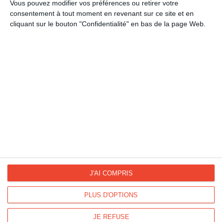
Saint Nicolas
Vous pouvez modifier vos préférences ou retirer votre
consentement à tout moment en revenant sur ce site et en
cliquant sur le bouton "Confidentialité" en bas de la page Web.
La Fan page
Suivez-nous
FACEBOOK
TWITTER
Kisseo.fr sur
Les photos
INSTAGRAM
INSTAGRAM
J'AI COMPRIS
PLUS D'OPTIONS
Dromadaire vous propose des cartes pour toutes les occasions :
anniversaire, amour, amitié, fêtes...
JE REFUSE
Pour connaître les dates des fêtes, découvrez le
calendrier