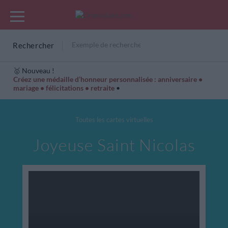
Rechercher
🥇 Nouveau !
Créez une médaille d’honneur personnalisée : anniversaire •
mariage • félicitations • retraite
•
Cartes Hiver
Cadeaux années de naissance
Bonne fête
Toutes les cartes virtuelles
Joyeuse Saint Nicolas