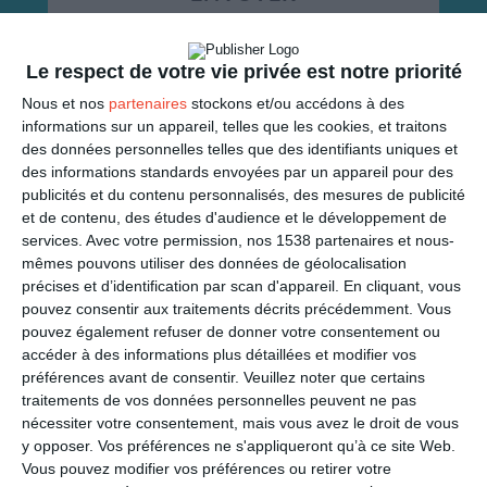
Mail
(GRATUIT)
Le respect de votre vie privée est notre priorité
Nous et nos
partenaires
stockons et/ou accédons à des
SMS
(1,80€, en France)
informations sur un appareil, telles que les cookies, et traitons
des données personnelles telles que des identifiants uniques et
PARTAGER
des informations standards envoyées par un appareil pour des
publicités et du contenu personnalisés, des mesures de publicité
et de contenu, des études d'audience et le développement de
Facebook, Twitter, WhatsApp, ...
services.
Avec votre permission, nos 1538 partenaires et nous-
mêmes pouvons utiliser des données de géolocalisation
précises et d’identification par scan d'appareil. En cliquant, vous
VOIR D'AUTRES CARTES DANS
pouvez consentir aux traitements décrits précédemment. Vous
pouvez également refuser de donner votre consentement ou
LES CATÉGORIES
accéder à des informations plus détaillées et modifier vos
Saint du jour
préférences avant de consentir.
Veuillez noter que certains
traitements de vos données personnelles peuvent ne pas
Saint Nicolas
nécessiter votre consentement, mais vous avez le droit de vous
y opposer. Vos préférences ne s'appliqueront qu’à ce site Web.
Vous pouvez modifier vos préférences ou retirer votre