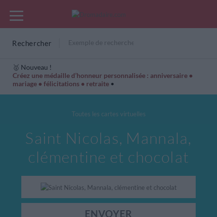
Rechercher
🥇 Nouveau !
Créez une médaille d’honneur personnalisée : anniversaire •
mariage • félicitations • retraite
•
Cartes Hiver
Cadeaux années de naissance
Bonne fête
Toutes les cartes virtuelles
Saint Nicolas, Mannala,
clémentine et chocolat
ENVOYER