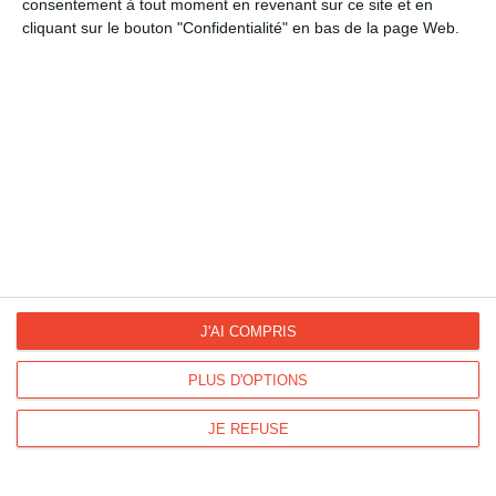
consentement à tout moment en revenant sur ce site et en
cliquant sur le bouton "Confidentialité" en bas de la page Web.
La Fan page
Suivez-nous
FACEBOOK
TWITTER
Kisseo.fr sur
Les photos
INSTAGRAM
INSTAGRAM
J'AI COMPRIS
Dromadaire vous propose des cartes pour toutes les occasions :
PLUS D'OPTIONS
anniversaire, amour, amitié, fêtes...
Pour connaître les dates des fêtes, découvrez le
calendrier
JE REFUSE
Dromadaire
.
Les origines et traditions des fêtes ainsi que des
modèles de lettre
sont à
découvrir sur
Lemagfemmes
.
Impression de
cartes de visite
,
tampons encreurs
et de
flyers