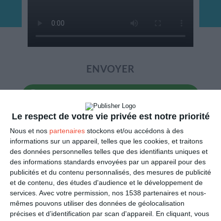
ENVOYER
Mail
(GRATUIT)
Le respect de votre vie privée est notre priorité
SMS
(1,80€, en France)
Nous et nos
partenaires
stockons et/ou accédons à des
informations sur un appareil, telles que les cookies, et traitons
PARTAGER
des données personnelles telles que des identifiants uniques et
des informations standards envoyées par un appareil pour des
publicités et du contenu personnalisés, des mesures de publicité
Facebook, Twitter, WhatsApp, ...
et de contenu, des études d'audience et le développement de
services.
Avec votre permission, nos 1538 partenaires et nous-
mêmes pouvons utiliser des données de géolocalisation
VOIR D'AUTRES CARTES DANS
précises et d’identification par scan d'appareil. En cliquant, vous