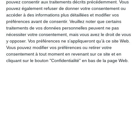
LES CATÉGORIES
pouvez consentir aux traitements décrits précédemment. Vous
pouvez également refuser de donner votre consentement ou
Fleurs
accéder à des informations plus détaillées et modifier vos
préférences avant de consentir.
Veuillez noter que certains
A souhaiter
traitements de vos données personnelles peuvent ne pas
Bonne fête
nécessiter votre consentement, mais vous avez le droit de vous
y opposer. Vos préférences ne s'appliqueront qu’à ce site Web.
Bonne fête liens familiaux
Vous pouvez modifier vos préférences ou retirer votre
Fête des Grand-Mères
consentement à tout moment en revenant sur ce site et en
Fête des Mères
cliquant sur le bouton "Confidentialité" en bas de la page Web.
Journée des droits des femmes
L'Assomption
Saint du jour
Saint Patrick
Sainte Catherine
Saint Jean Baptiste
Fête Nationale Canadienne
Fête Nationale du Québec