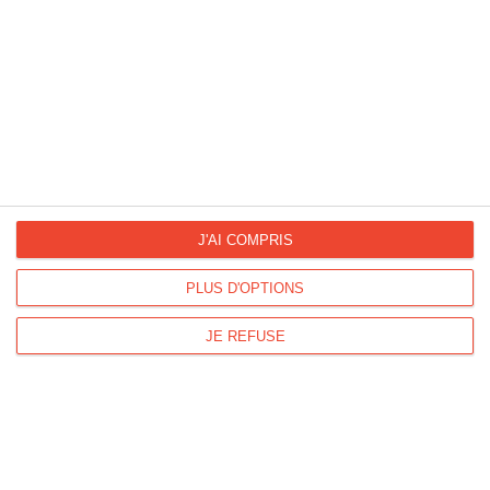
Fête Nationale Belge
Fête Nationale Suisse
La Fan page
Suivez-nous
FACEBOOK
TWITTER
J'AI COMPRIS
PLUS D'OPTIONS
Kisseo.fr sur
Les photos
JE REFUSE
INSTAGRAM
INSTAGRAM
Dromadaire vous propose des cartes pour toutes les occasions :