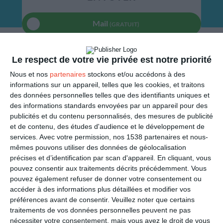
Mail
(GRATUIT)
SMS
(1,80€, en France)
Le respect de votre vie privée est notre priorité
Nous et nos
partenaires
stockons et/ou accédons à des
PARTAGER
informations sur un appareil, telles que les cookies, et traitons
des données personnelles telles que des identifiants uniques et
Facebook, Twitter, WhatsApp, ...
des informations standards envoyées par un appareil pour des
publicités et du contenu personnalisés, des mesures de publicité
et de contenu, des études d'audience et le développement de
services.
Avec votre permission, nos 1538 partenaires et nous-
VOIR D'AUTRES CARTES DANS
mêmes pouvons utiliser des données de géolocalisation
LES CATÉGORIES
précises et d’identification par scan d'appareil. En cliquant, vous
pouvez consentir aux traitements décrits précédemment. Vous
Bonne fête
pouvez également refuser de donner votre consentement ou
Bonne fête avec son prénom
accéder à des informations plus détaillées et modifier vos
préférences avant de consentir.
Veuillez noter que certains
Les prénoms fêtés en mars
traitements de vos données personnelles peuvent ne pas
Les prénoms fêtés en novembre
nécessiter votre consentement, mais vous avez le droit de vous