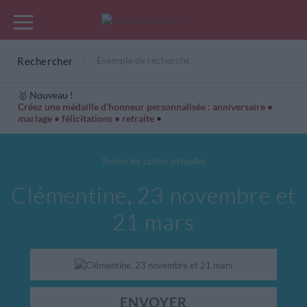
Rechercher
🥇 Nouveau !
Créez une médaille d’honneur personnalisée : anniversaire •
mariage • félicitations • retraite
•
Cartes Hiver
Cadeaux années de naissance
Bonne fête
Toutes les cartes virtuelles
Clémentine, 23 novembre et
21 mars
ENVOYER