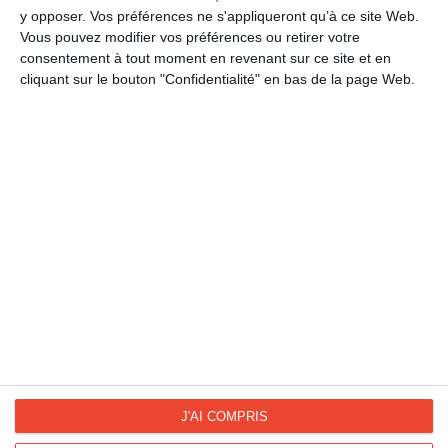
y opposer. Vos préférences ne s'appliqueront qu’à ce site Web.
Fête Nationale Canadienne
Vous pouvez modifier vos préférences ou retirer votre
Fête Nationale du Québec
consentement à tout moment en revenant sur ce site et en
Fête Nationale Belge
cliquant sur le bouton "Confidentialité" en bas de la page Web.
Fête Nationale Suisse
La Fan page
Suivez-nous
FACEBOOK
TWITTER
Kisseo.fr sur
Les photos
INSTAGRAM
INSTAGRAM
J'AI COMPRIS