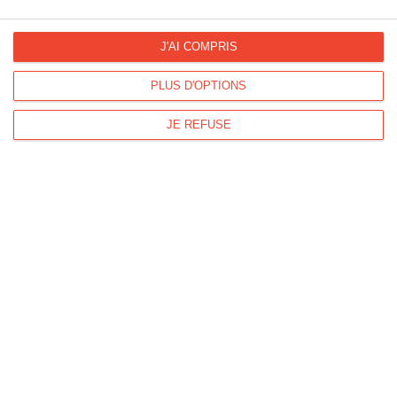
En manque d'inspiration ?
Découvrez nos idées
messages et nos modèles de lettres
J'AI COMPRIS
PLUS D'OPTIONS
JE REFUSE
La Fan page
Suivez-nous
FACEBOOK
TWITTER
Kisseo.fr sur
Les photos
INSTAGRAM
INSTAGRAM
Dromadaire vous propose des cartes pour toutes les occasions :