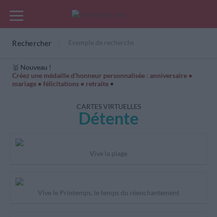
Rechercher
🥇 Nouveau !
Créez une médaille d’honneur personnalisée : anniversaire •
mariage • félicitations • retraite
•
Cartes Hiver
Cadeaux années de naissance
Bonne fête
CARTES VIRTUELLES
Détente
Vive la plage
Vive le Printemps, le temps du réenchantement