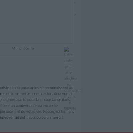
Merci étoilé
oésie : les dromacartes se reconnaissent au
bres et transmettre
compassion
, douceur et
rs une dromacarte pour la circonstance dans
élébrer un
anniversaire
ou encore de
e moment de votre vie. Resserrez les liens
r envoyer un petit coucou ou un
merci
!