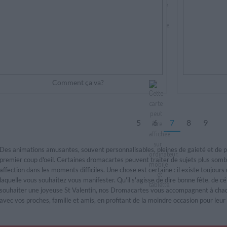
Comment ça va?
5
6
7
8
9
Des animations amusantes, souvent personnalisables, pleines de gaieté et de p
premier coup d'oeil. Certaines dromacartes peuvent traiter de sujets plus som
affection dans les
moments difficiles
. Une chose est certaine : il existe toujou
laquelle vous souhaitez vous manifester. Qu'il s'agisse de dire
bonne fête
, de c
souhaiter une joyeuse
St Valentin
, nos Dromacartes vous accompagnent à chaqu
avec vos proches, famille et amis, en profitant de la moindre occasion pour leu