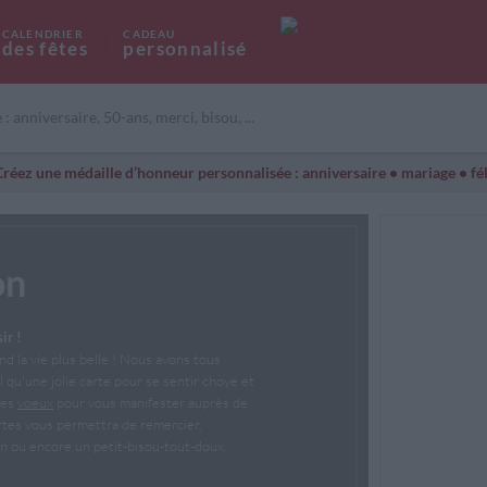
CALENDRIER
CADEAU
des fêtes
personnalisé
ET ÉTÉ
ANNIVERSAIRES
NIVERSAIRE
NIVERSAIRE
BONNE FÊTE
CARTE INVITATION
MERCI
MERCI
TENDRESSE
BONNE FÊTE
otherme personnalisée
Cadeau anniversaire
nnalisé
Idée cadeau homme
réez une médaille d’honneur personnalisée : anniversaire • mariage • féli
rsonnalisée
Idée cadeau femme
n personnalisée
Cadeau année de naissance
onnalisée
Cadeau avec prénom
on
ir !
nd la vie plus belle ! Nous avons tous
l qu'une jolie carte pour se sentir choyé et
les
voeux
pour vous manifester auprès de
rtes vous permettra de remercier,
ien ou encore un petit-bisou-tout-doux.