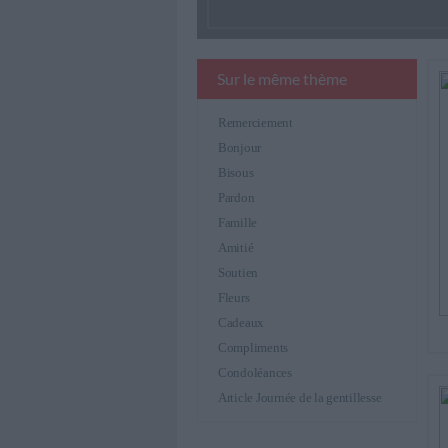
Sur le même thème
Remerciement
Bonjour
Bisous
Pardon
Famille
Amitié
Soutien
Fleurs
Cadeaux
Compliments
Condoléances
Article Journée de la gentillesse