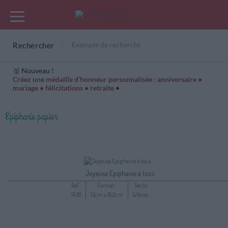
Rechercher
🥇 Nouveau !
Créez une médaille d’honneur personnalisée : anniversaire •
mariage • félicitations • retraite
•
Cartes Hiver
Cadeaux années de naissance
Bonne fête
Epiphanie papier
Joyeuse Epiphanie à tous
Ref :
Format :
Recto
7438
13cm x 18,2cm
&Verso