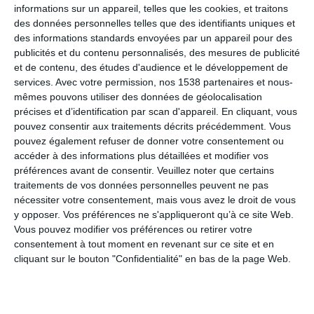
informations sur un appareil, telles que les cookies, et traitons
des données personnelles telles que des identifiants uniques et
des informations standards envoyées par un appareil pour des
publicités et du contenu personnalisés, des mesures de publicité
et de contenu, des études d'audience et le développement de
services.
Avec votre permission, nos 1538 partenaires et nous-
mêmes pouvons utiliser des données de géolocalisation
précises et d’identification par scan d'appareil. En cliquant, vous
pouvez consentir aux traitements décrits précédemment. Vous
pouvez également refuser de donner votre consentement ou
accéder à des informations plus détaillées et modifier vos
préférences avant de consentir.
Veuillez noter que certains
traitements de vos données personnelles peuvent ne pas
nécessiter votre consentement, mais vous avez le droit de vous
Joyeuse Epiphanie : C'est toi la reine !
y opposer. Vos préférences ne s'appliqueront qu’à ce site Web.
Ref :
Format :
Recto
Vous pouvez modifier vos préférences ou retirer votre
7436
13cm x 18,2cm
&Verso
consentement à tout moment en revenant sur ce site et en
cliquant sur le bouton "Confidentialité" en bas de la page Web.