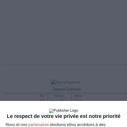
Joyeuse Epiphanie
Ref :
Format :
Recto
7437
13cm x 18,2cm
&Verso
Le respect de votre vie privée est notre priorité
Nous et nos
partenaires
stockons et/ou accédons à des