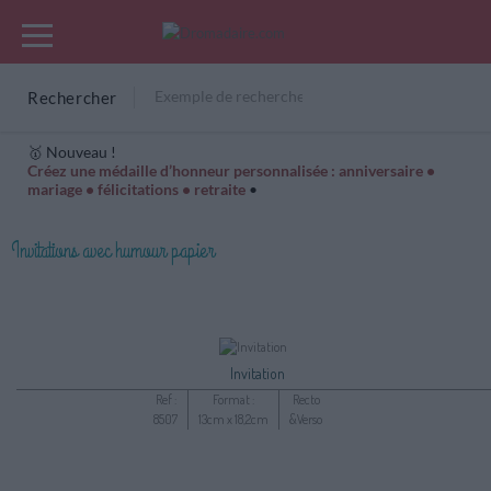
Rechercher
🥇 Nouveau !
Créez une médaille d’honneur personnalisée : anniversaire •
mariage • félicitations • retraite
•
Cartes Hiver
Cadeaux années de naissance
Bonne fête
Invitations avec humour papier
Invitation
Ref :
Format :
Recto
8507
13cm x 18,2cm
&Verso