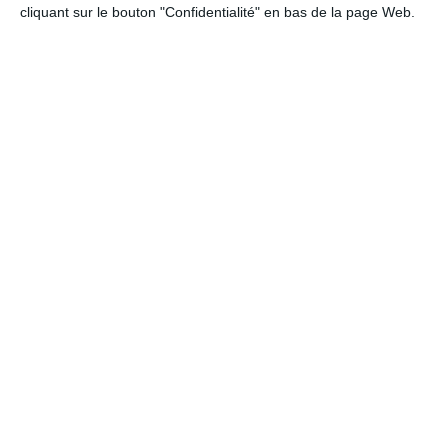
cliquant sur le bouton "Confidentialité" en bas de la page Web.
Invitation en grandes pompes
Ref :
Format :
Recto
7914
13cm x 18,2cm
&Verso