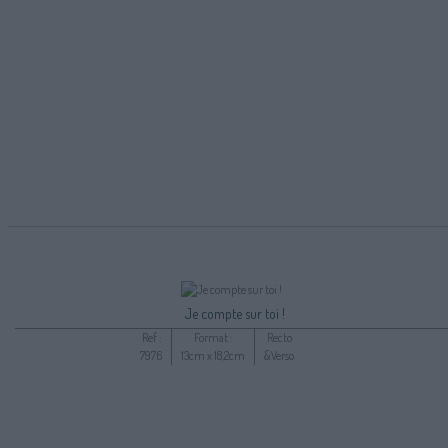
Je compte sur toi !
Ref :
Format :
Recto
7976
13cm x 18,2cm
&Verso