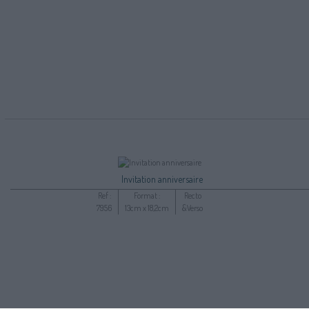
Invitation anniversaire
Ref :
Format :
Recto
7956
13cm x 18,2cm
&Verso