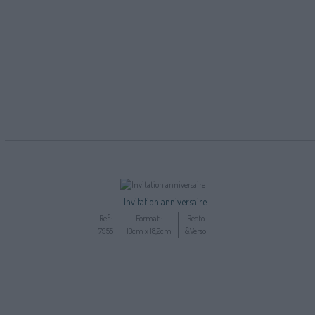
Invitation anniversaire
Ref :
Format :
Recto
7955
13cm x 18,2cm
&Verso