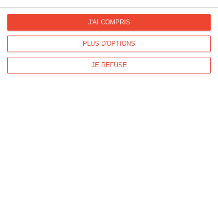
J'AI COMPRIS
PLUS D'OPTIONS
Invitation, je compte sur ta présence
Ref :
Format :
Recto
JE REFUSE
7973
13cm x 18,2cm
&Verso