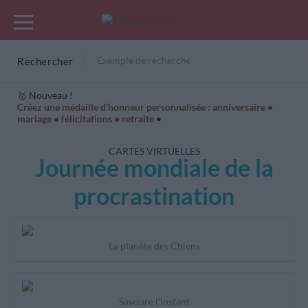
Rechercher
🥇 Nouveau !
Créez une médaille d’honneur personnalisée : anniversaire •
mariage • félicitations • retraite
•
Cartes Hiver
Cadeaux années de naissance
Bonne fête
CARTES VIRTUELLES
Journée mondiale de la
procrastination
La planète des Chiens
Savoure l'instant