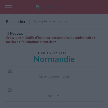
Rechercher
🥇 Nouveau !
Créez une médaille d’honneur personnalisée : anniversaire •
mariage • félicitations • retraite
•
Cartes Hiver
Cadeaux années de naissance
Bonne fête
CARTES VIRTUELLES
Normandie
Un p'tit pique nique?
Meuurci