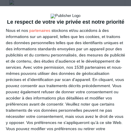
Ma p'tite pomme normande
Le respect de votre vie privée est notre priorité
Nous et nos
partenaires
stockons et/ou accédons à des
Jostous anniversaire
informations sur un appareil, telles que les cookies, et traitons
des données personnelles telles que des identifiants uniques et
des informations standards envoyées par un appareil pour des
publicités et du contenu personnalisés, des mesures de publicité
Anniversaire normand
et de contenu, des études d'audience et le développement de
services.
Avec votre permission, nos 1538 partenaires et nous-
mêmes pouvons utiliser des données de géolocalisation
précises et d’identification par scan d'appareil. En cliquant, vous
Débarquement des G.I.'s en Normandie
pouvez consentir aux traitements décrits précédemment. Vous
pouvez également refuser de donner votre consentement ou
accéder à des informations plus détaillées et modifier vos
préférences avant de consentir.
Veuillez noter que certains
traitements de vos données personnelles peuvent ne pas
En manque d'inspiration ?
Découvrez nos idées
nécessiter votre consentement, mais vous avez le droit de vous
messages et nos modèles de lettres
y opposer. Vos préférences ne s'appliqueront qu’à ce site Web.
Vous pouvez modifier vos préférences ou retirer votre