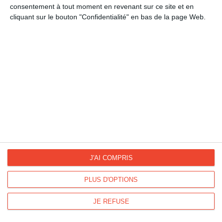
consentement à tout moment en revenant sur ce site et en
cliquant sur le bouton "Confidentialité" en bas de la page Web.
La Fan page
Suivez-nous
FACEBOOK
TWITTER
Kisseo.fr sur
Les photos
INSTAGRAM
INSTAGRAM
J'AI COMPRIS
Dromadaire vous propose des cartes pour toutes les occasions :
PLUS D'OPTIONS
anniversaire, amour, amitié, fêtes...
Pour connaître les dates des fêtes, découvrez le
calendrier
JE REFUSE
Dromadaire
.
Les origines et traditions des fêtes ainsi que des
modèles de lettre
sont à