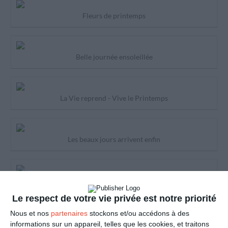
Fleurs de printemps
Belle journée ensoleillée
La Vie reprend - Vive le Printemps
Les beaux jours arrivent enfin
Le printemps est arrivé - enfin!
Le respect de votre vie privée est notre priorité
Nous et nos
partenaires
stockons et/ou accédons à des
Je pense à toi
informations sur un appareil, telles que les cookies, et traitons