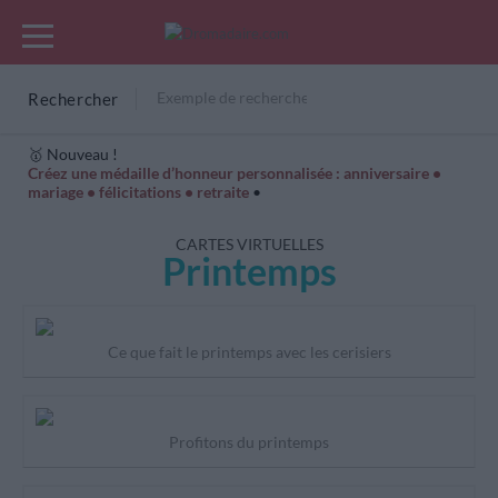
Rechercher
🥇 Nouveau !
Créez une médaille d’honneur personnalisée : anniversaire •
mariage • félicitations • retraite
•
Cartes Hiver
Cadeaux années de naissance
Bonne fête
CARTES VIRTUELLES
Printemps
Ce que fait le printemps avec les cerisiers
Profitons du printemps