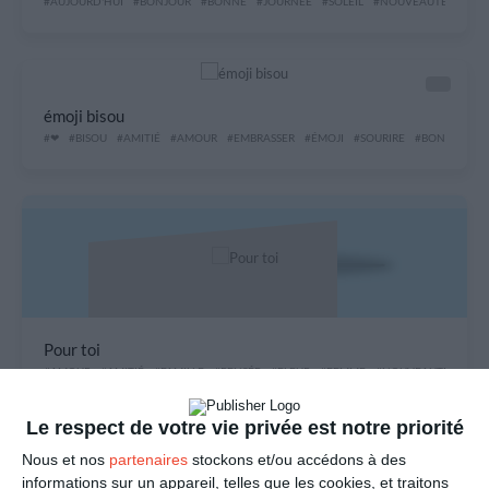
#AUJOURD'HUI
#BONJOUR
#BONNE
#JOURNÉE
#SOLEIL
#NOUVEAUTÉ
#VEN
émoji bisou
#❤
#BISOU
#AMITIÉ
#AMOUR
#EMBRASSER
#ÉMOJI
#SOURIRE
#BONHEUR
Pour toi
#AMOUR
#AMITIÉ
#FAMILLE
#PENSÉE
#FLEUR
#FEMME
#NOUVEAUTÉ
Le respect de votre vie privée est notre priorité
Nous et nos
partenaires
stockons et/ou accédons à des
informations sur un appareil, telles que les cookies, et traitons
Je pense à toi