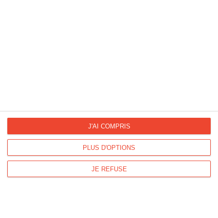
Tu es une grand-mère en or
#GRAND-MÈRE
#COMPLIMENT
#MARS
Bonne fête Mamie, bisous
#GRAND-MÈRE
#MARS
#FLEUR
#MAMIE
J'AI COMPRIS
PLUS D'OPTIONS
JE REFUSE
Plumes et baies, carte avec photo
#BONNE
#FÊTE
#PERSONNALISABLE
#PHOTOGRAPHIE
#PRÉNOM