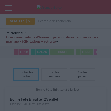
BRIGITTE
🥇 Nouveau !
Créez une médaille d’honneur personnalisée : anniversaire •
mariage • félicitations • retraite
•
Cartes Hiver
Cadeaux années de naissance
Bonne fête
FLEUR
MAMAN
BONNE-FÊTE
BONNE
COMPLI
Toutes les
Cartes
Cartes
cartes
animées
papier
Bonne Fête Brigitte (23 juillet)
#PRÉNOM
#JUILLET
#BRIGITTE