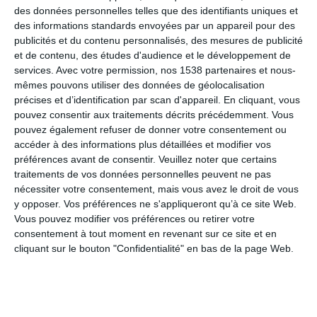
des données personnelles telles que des identifiants uniques et
#AMOUR
#PENSÉE
#FLEUR
#AUJOURD'HUI
#GENTILLESSE
#DESSIN
#NOUVEA
des informations standards envoyées par un appareil pour des
publicités et du contenu personnalisés, des mesures de publicité
et de contenu, des études d'audience et le développement de
services.
Avec votre permission, nos 1538 partenaires et nous-
Des bisous pour Maman
mêmes pouvons utiliser des données de géolocalisation
précises et d’identification par scan d'appareil. En cliquant, vous
#FÊTE-DES-MÈRES
#MÈRE
#MAMAN
#MIGNON
#NOUVEAUTÉ
#TENDRESSE
#
pouvez consentir aux traitements décrits précédemment. Vous
pouvez également refuser de donner votre consentement ou
accéder à des informations plus détaillées et modifier vos
préférences avant de consentir.
Veuillez noter que certains
traitements de vos données personnelles peuvent ne pas
nécessiter votre consentement, mais vous avez le droit de vous
y opposer. Vos préférences ne s'appliqueront qu’à ce site Web.
Vous pouvez modifier vos préférences ou retirer votre
consentement à tout moment en revenant sur ce site et en
Je pense à toi !
cliquant sur le bouton "Confidentialité" en bas de la page Web.
#AMOUR
#AMITIÉ
#FAMILLE
#PENSÉE
#FLEUR
#FEMME
#GENTILLESSE