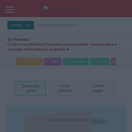
ROSE
🥇 Nouveau !
Créez une médaille d’honneur personnalisée : anniversaire •
mariage • félicitations • retraite
•
Cartes Hiver
Cadeaux années de naissance
Bonne fête
NAISSANCE
BÉBÉ
FAIRE-PART
FLEUR
ANNIVER
Toutes les
Cartes
Cartes
cartes
animées
papier