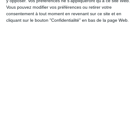
y opposer. Vos préférences ne s'appliqueront qu’à ce site Web.
Vous pouvez modifier vos préférences ou retirer votre
consentement à tout moment en revenant sur ce site et en
Une jolie rose
cliquant sur le bouton "Confidentialité" en bas de la page Web.
#AMITIÉ
#FLEUR
#GENTILLESSE
#AMIE
#ROSE
#OFFRIR
#ROSINE
#ROSA
#R
Pink Happy Birthday
#ANNIVERSAIRE
#FEMME
#ROSE
#GÂTEAU
Les roses de la vie
#CITATION
#VIE
#ROSE
#POÈME