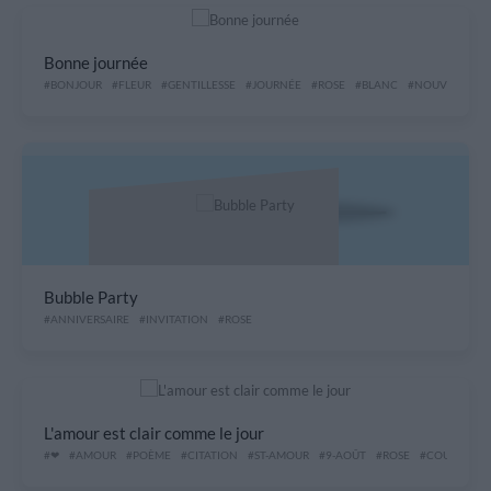
Bonne journée
#BONJOUR
#FLEUR
#GENTILLESSE
#JOURNÉE
#ROSE
#BLANC
#NOUVEAUTÉ
Bubble Party
#ANNIVERSAIRE
#INVITATION
#ROSE
L'amour est clair comme le jour
#❤
#AMOUR
#POÈME
#CITATION
#ST-AMOUR
#9-AOÛT
#ROSE
#COUPLE
#