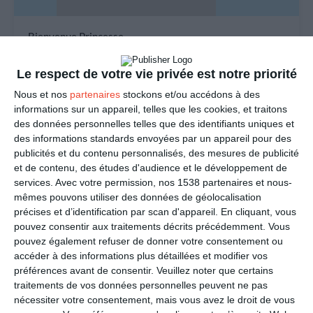
Bienvenue Princesse
#FAIRE-PART
#NAISSANCE
#BÉBÉ
#ROSE
Le respect de votre vie privée est notre priorité
Nous et nos
partenaires
stockons et/ou accédons à des
informations sur un appareil, telles que les cookies, et traitons
Bonne fête Rose, 23 août
des données personnelles telles que des identifiants uniques et
#PRÉNOM
#AOÛT
#ROSE
#BONNE-FÊTE
#ROSE
des informations standards envoyées par un appareil pour des
publicités et du contenu personnalisés, des mesures de publicité
et de contenu, des études d'audience et le développement de
services.
Avec votre permission, nos 1538 partenaires et nous-
mêmes pouvons utiliser des données de géolocalisation
précises et d’identification par scan d'appareil. En cliquant, vous
pouvez consentir aux traitements décrits précédemment. Vous
pouvez également refuser de donner votre consentement ou
accéder à des informations plus détaillées et modifier vos
préférences avant de consentir.
Veuillez noter que certains
Avec photo et textes
traitements de vos données personnelles peuvent ne pas
#FAIRE-PART
#INVITATION
#ROSE
#FILLE
#NAISSANCE
#BÉBÉ
nécessiter votre consentement, mais vous avez le droit de vous