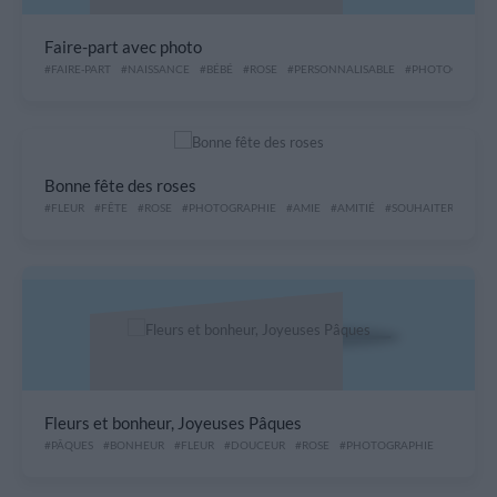
Faire-part avec photo
#FAIRE-PART
#NAISSANCE
#BÉBÉ
#ROSE
#PERSONNALISABLE
#PHOTOGRAPHI
Bonne fête des roses
#FLEUR
#FÊTE
#ROSE
#PHOTOGRAPHIE
#AMIE
#AMITIÉ
#SOUHAITER
#ROSI
Fleurs et bonheur, Joyeuses Pâques
#PÂQUES
#BONHEUR
#FLEUR
#DOUCEUR
#ROSE
#PHOTOGRAPHIE