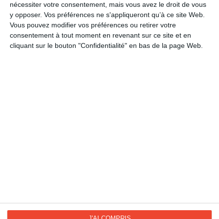
Sports
nécessiter votre consentement, mais vous avez le droit de vous
y opposer. Vos préférences ne s'appliqueront qu’à ce site Web.
Ski et sports d'hiver
Vous pouvez modifier vos préférences ou retirer votre
Saisons
consentement à tout moment en revenant sur ce site et en
cliquant sur le bouton "Confidentialité" en bas de la page Web.
Hiver
Hiver
Sports d'hiver
La Fan page
Suivez-nous
FACEBOOK
TWITTER
Kisseo.fr sur
Les photos
INSTAGRAM
INSTAGRAM
J'AI COMPRIS