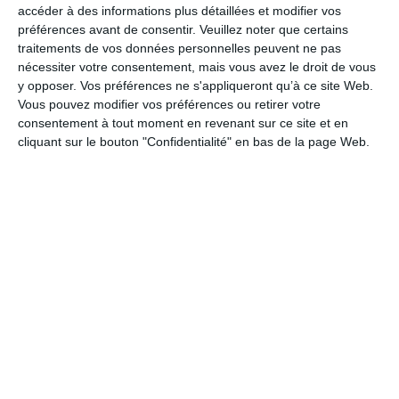
LES CATÉGORIES
accéder à des informations plus détaillées et modifier vos
préférences avant de consentir.
Veuillez noter que certains
Bien-être
traitements de vos données personnelles peuvent ne pas
Proverbes et citations
nécessiter votre consentement, mais vous avez le droit de vous
y opposer. Vos préférences ne s'appliqueront qu’à ce site Web.
Journée mondiale de la procrastination
Vous pouvez modifier vos préférences ou retirer votre
Journée de la lenteur
consentement à tout moment en revenant sur ce site et en
cliquant sur le bouton "Confidentialité" en bas de la page Web.
Petite Attention
Soutien
Spiritualité
Bonne chance
Religions
Bouddhisme
Spiritualité
Bonnes résolutions