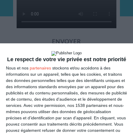
ENVOYER
Mail
(GRATUIT)
Le respect de votre vie privée est notre priorité
Nous et nos
partenaires
stockons et/ou accédons à des
SMS
informations sur un appareil, telles que les cookies, et traitons
(1,80€, en France)
des données personnelles telles que des identifiants uniques et
des informations standards envoyées par un appareil pour des
PARTAGER
publicités et du contenu personnalisés, des mesures de publicité
et de contenu, des études d'audience et le développement de
services.
Avec votre permission, nos 1538 partenaires et nous-
Facebook, Twitter, WhatsApp, ...
mêmes pouvons utiliser des données de géolocalisation
précises et d’identification par scan d'appareil. En cliquant, vous
pouvez consentir aux traitements décrits précédemment. Vous
VOIR D'AUTRES CARTES DANS
pouvez également refuser de donner votre consentement ou