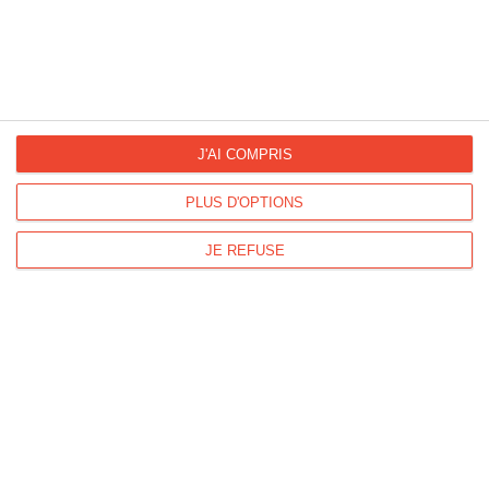
La Fan page
Suivez-nous
FACEBOOK
TWITTER
J'AI COMPRIS
Kisseo.fr sur
Les photos
PLUS D'OPTIONS
INSTAGRAM
INSTAGRAM
JE REFUSE
Dromadaire vous propose des cartes pour toutes les occasions :
anniversaire, amour, amitié, fêtes...
Pour connaître les dates des fêtes, découvrez le
calendrier
Dromadaire
.
Les origines et traditions des fêtes ainsi que des
modèles de lettre
sont à
découvrir sur
Lemagfemmes
.
Impression de
cartes de visite
,
tampons encreurs
et de
flyers