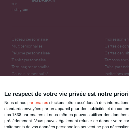
INSTAGRAM
Cadeau personnalisé
Impression en 
Mug personnalisé
Cartes de cor
Peluche personnalisée
Cartes de visi
T-shirt personnalisé
Tampons encr
Tote-bag personnalisé
Faire-part na
Coussin personnalisé
Invitations an
Invitations so
Le respect de votre vie privée est notre priori
Dromadaire vous propose des cartes pour toutes les occasions : anniversaire, am
Pour connaître les dates des fêtes, découvrez le
calendrier Dromadaire
.
Nous et nos
partenaires
stockons et/ou accédons à des informations s
Les origines et traditions des fêtes ainsi que des
modèles de lettre
sont à découvr
standards envoyées par un appareil pour des publicités et du conte
Impression de
cartes de visite
,
tampons encreurs
et de
flyers publicitaires
sur o
nos 1538 partenaires et nous-mêmes pouvons utiliser des données de g
Copyright W 2026 - Tous droits réservés
précédemment. Vous pouvez également refuser de donner votre conse
traitements de vos données personnelles peuvent ne pas nécessiter 