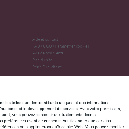
Aide et contact
FAQ
CGU
Paramétrer cookies
/
/
Avis de nos clients
Plan du site
Régie Publicitaire
elles telles que des identifiants uniques et des informations
d'audience et le développement de services.
Avec votre permission,
iquant, vous pouvez consentir aux traitements décrits
s préférences avant de consentir.
Veuillez noter que certains
références ne s'appliqueront qu’à ce site Web. Vous pouvez modifier