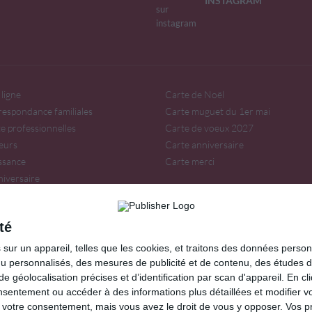
INSTAGRAM
ligne
Carte de Noël
respondance familiales
Carte muguet du 1er mai
te professionnelles
Carte de voeux 2027
eurs
Carte anniversaire
issance
Carte merci
niversaire
irée
té
our, amitié, fêtes...
ur un appareil, telles que les cookies, et traitons des données personn
ir sur
Lemagfemmes
.
nu personnalisés, des mesures de publicité et de contenu, des études 
oprint.fr
éolocalisation précises et d’identification par scan d'appareil. En cl
ntement ou accéder à des informations plus détaillées et modifier vo
votre consentement, mais vous avez le droit de vous y opposer. Vos p