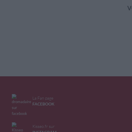
V
La Fan page
FACEBOOK
Kisseo.fr sur