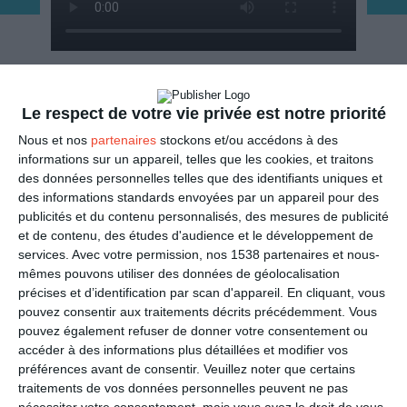
ENVOYER
Le respect de votre vie privée est notre priorité
Mail
Nous et nos
partenaires
stockons et/ou accédons à des
(GRATUIT)
informations sur un appareil, telles que les cookies, et traitons
des données personnelles telles que des identifiants uniques et
SMS
(1,80€, en France)
des informations standards envoyées par un appareil pour des
publicités et du contenu personnalisés, des mesures de publicité
et de contenu, des études d'audience et le développement de
PARTAGER
services.
Avec votre permission, nos 1538 partenaires et nous-
mêmes pouvons utiliser des données de géolocalisation
Facebook, Twitter, WhatsApp, ...
précises et d’identification par scan d'appareil. En cliquant, vous
pouvez consentir aux traitements décrits précédemment. Vous
pouvez également refuser de donner votre consentement ou
accéder à des informations plus détaillées et modifier vos
VOIR D'AUTRES CARTES DANS
préférences avant de consentir.
Veuillez noter que certains
LES CATÉGORIES
traitements de vos données personnelles peuvent ne pas