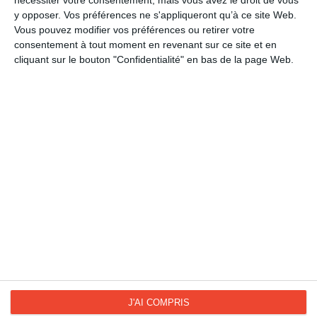
nécessiter votre consentement, mais vous avez le droit de vous
Culture
y opposer. Vos préférences ne s'appliqueront qu’à ce site Web.
Europe
Vous pouvez modifier vos préférences ou retirer votre
consentement à tout moment en revenant sur ce site et en
Journées internationales
cliquant sur le bouton "Confidentialité" en bas de la page Web.
Journées Société
Journée de l'Europe
La Fan page
Suivez-nous
FACEBOOK
TWITTER
Kisseo.fr sur
Les photos
INSTAGRAM
INSTAGRAM
J'AI COMPRIS