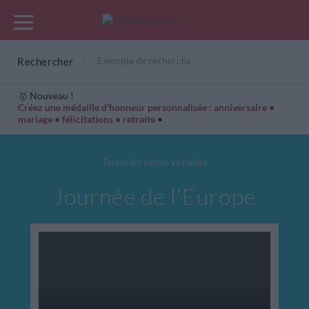
Rechercher
🥇 Nouveau !
Créez une médaille d’honneur personnalisée : anniversaire •
mariage • félicitations • retraite
•
Cartes Hiver
Cadeaux années de naissance
Bonne fête
Toutes les cartes virtuelles
Journée de l'Europe