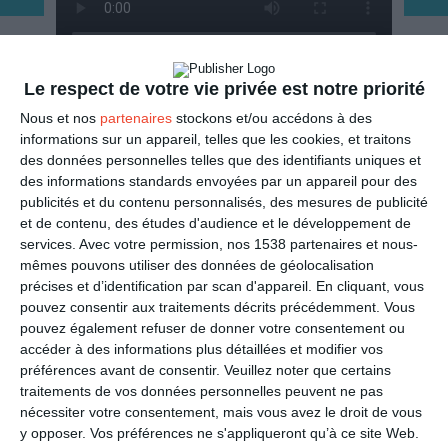
Le respect de votre vie privée est notre priorité
ENVOYER
Nous et nos
partenaires
stockons et/ou accédons à des
informations sur un appareil, telles que les cookies, et traitons
Mail
(GRATUIT)
des données personnelles telles que des identifiants uniques et
des informations standards envoyées par un appareil pour des
publicités et du contenu personnalisés, des mesures de publicité
SMS
(1,80€, en France)
et de contenu, des études d'audience et le développement de
services.
Avec votre permission, nos 1538 partenaires et nous-
PARTAGER
mêmes pouvons utiliser des données de géolocalisation
précises et d’identification par scan d'appareil. En cliquant, vous
pouvez consentir aux traitements décrits précédemment. Vous
Facebook, Twitter, WhatsApp, ...
pouvez également refuser de donner votre consentement ou
accéder à des informations plus détaillées et modifier vos
préférences avant de consentir.
Veuillez noter que certains
VOIR D'AUTRES CARTES DANS
traitements de vos données personnelles peuvent ne pas
nécessiter votre consentement, mais vous avez le droit de vous
LA CATÉGORIE
y opposer. Vos préférences ne s'appliqueront qu’à ce site Web.