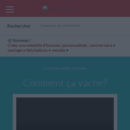
Rechercher
🥇 Nouveau !
Créez une médaille d’honneur personnalisée : anniversaire •
mariage • félicitations • retraite
•
Cartes Hiver
Cadeaux années de naissance
Bonne fête
Toutes les cartes virtuelles
Comment ça vache?