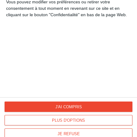
Animaux
Vous pouvez modifier vos préférences ou retirer votre
consentement à tout moment en revenant sur ce site et en
cliquant sur le bouton "Confidentialité" en bas de la page Web.
La Fan page
Suivez-nous
FACEBOOK
TWITTER
Kisseo.fr sur
Les photos
INSTAGRAM
INSTAGRAM
J'AI COMPRIS
PLUS D'OPTIONS
Dromadaire vous propose des cartes pour toutes les occasions :
anniversaire, amour, amitié, fêtes...
JE REFUSE
Pour connaître les dates des fêtes, découvrez le
calendrier